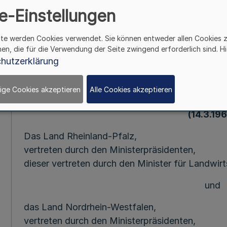
e-Einstellungen
Mehr
ite werden Cookies verwendet. Sie können entweder allen Cookies 
Verwaltungsa
hen, die für die Verwendung der Seite zwingend erforderlich sind. Hi
über die Gründung eines Abw
hutzerklärung
Gemeinden Eiserfeld, Gosenbach, Nieder
Mudersbach und B
ige Cookies akzeptieren
Alle Cookies akzeptieren
Landkreis Alte
(14.3.19
Das Land Rheinland-Pfalz,
vertreten durch den Ministerpräsidenten,
dieser vertreten durch den Minister für Landwir
und
das Land Nordrhein-Westfalen,
vertreten durch den Ministerpräsidenten,