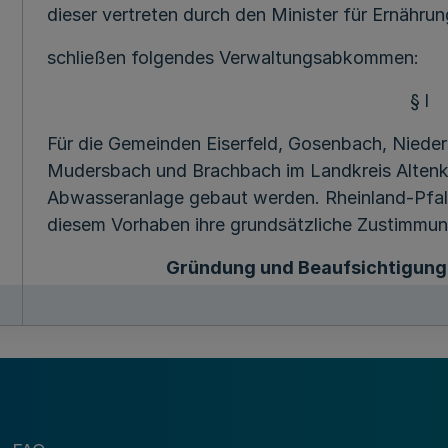
dieser vertreten durch den Minister für Ernähru
schließen folgendes Verwaltungsabkommen:
§ l
Für die Gemeinden Eiserfeld, Gosenbach, Niede
Mudersbach und Brachbach im Landkreis Altenki
Abwasseranlage gebaut werden. Rheinland-Pfalz
diesem Vorhaben ihre grundsätzliche Zustimmun
Gründung und Beaufsichtigun
§ 2
Die Kläranlage und die zur zentralen Erfassung
werden von einem Abwasserverband gebaut, betr
Ersten Wasserverbandverordnung vom 3. Septem
wird und seinen Sitz im Landkreis Siegen hat.