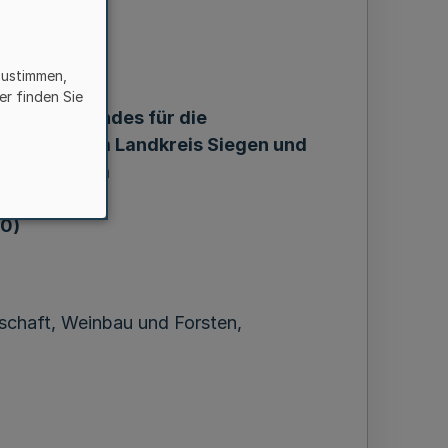
zustimmen,
bkommen
er finden Sie
asserverbandes für die
schelden im Landkreis Siegen und
rachbach im
nkirchen
60)
tschaft, Weinbau und Forsten,