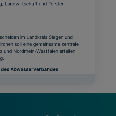
ng, Landwirtschaft und Forsten,
rscheiden im Landkreis Siegen und
rchen soll eine gemeinsame zentrale
 und Nordrhein-Westfalen erteilen
g.
g des Abwasserverbandes
 des Abwassers erforderlichen Sammler
ieben und unterhalten, der nach der
ber 1937 (RGB1. I S. 933) gegründet