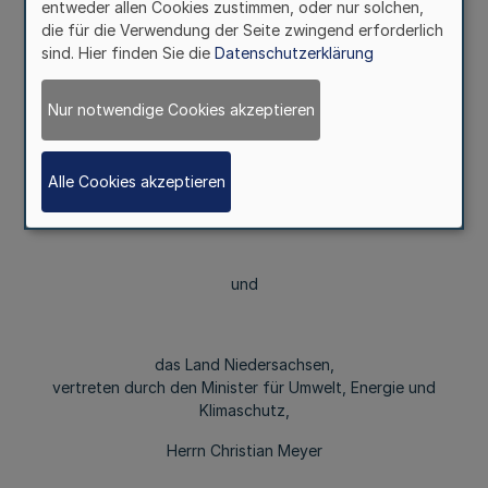
entweder allen Cookies zustimmen, oder nur solchen,
die für die Verwendung der Seite zwingend erforderlich
schließen
sind. Hier finden Sie die
Datenschutzerklärung
Nur notwendige Cookies akzeptieren
das Land Nordrhein-Westfalen,
vertreten durch den Minister für Umwelt, Naturschutz
und Verkehr,
Alle Cookies akzeptieren
Herrn Minister Oliver Krischer
und
das Land Niedersachsen,
vertreten durch den Minister für Umwelt, Energie und
Klimaschutz,
Herrn Christian Meyer