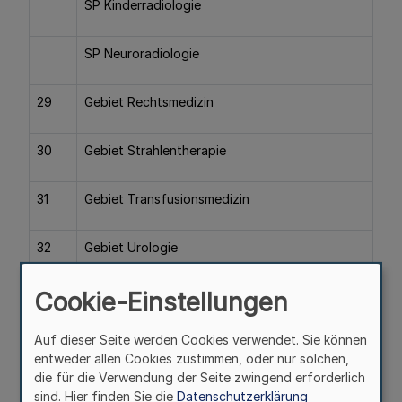
SP Kinderradiologie
SP Neuroradiologie
29
Gebiet Rechtsmedizin
30
Gebiet Strahlentherapie
31
Gebiet Transfusionsmedizin
32
Gebiet Urologie
Cookie-Einstellungen
Abschnitt C
Auf dieser Seite werden Cookies verwendet. Sie können
Zusatz-Weiterbildungen
entweder allen Cookies zustimmen, oder nur solchen,
die für die Verwendung der Seite zwingend erforderlich
sind. Hier finden Sie die
Datenschutzerklärung