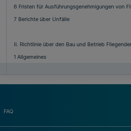
6 Fristen für Ausführungsgenehmigungen von F
7 Berichte über Unfälle
II. Richtlinie über den Bau und Betrieb Fliegend
1 Allgemeines
2 Allgemeine Bauvorschriften
3 Bauvorschriften für Tribünen
4 Bauvorschriften für Fahrgeschäfte
5 Bauvorschriften für Zelte und vergleichbare 
FAQ
6 Allgemeine Betriebsvorschriften