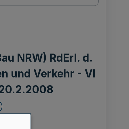
Bau NRW) RdErl. d.
n und Verkehr - VI
. 20.2.2008
(FlBau NRW)