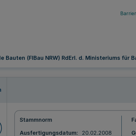
Barrier
e Bauten (FlBau NRW) RdErl. d. Ministeriums für Ba
n
Stammnorm
F
Ausfertigungsdatum
20.02.2008
G