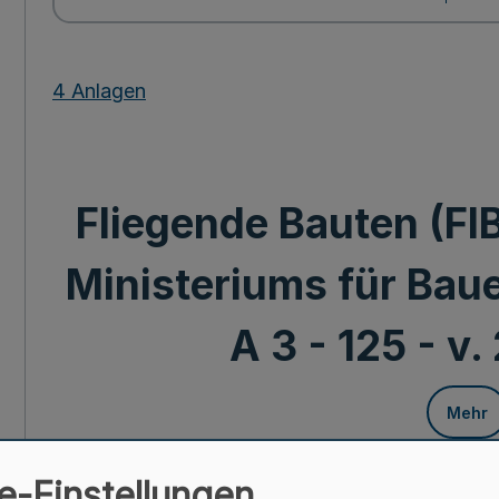
4 Anlagen
Fliegende Bauten (Fl
Ministeriums für Baue
A 3 - 125 - v
Mehr
Fliegende Bauten 
e-Einstellungen