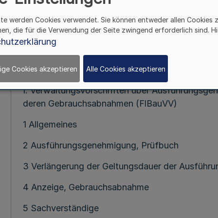
RdErl. d. Ministeriums für Bauen u
ite werden Cookies verwendet. Sie können entweder allen Cookies 
v. 20.2.2
hen, die für die Verwendung der Seite zwingend erforderlich sind. Hi
hutzerklärung
Glieder
ige Cookies akzeptieren
Alle Cookies akzeptieren
I. Verwaltungsvorschriften über Ausführungsge
deren Gebrauchsabnahmen (FlBauVV)
1 Allgemeines
2 Ausführungsgenehmigung, Prüfbuch
3 Verlängerung der Geltungsdauer der Ausfüh
4 Anzeige, Gebrauchsabnahme
5 Sachverständige