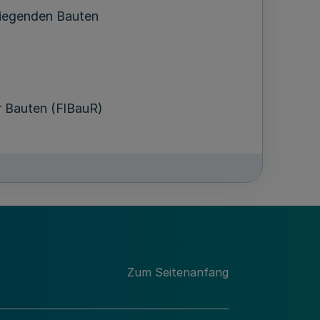
liegenden Bauten
er Bauten (FlBauR)
Räume für mehr als 200 Besucher
Zum Seitenanfang