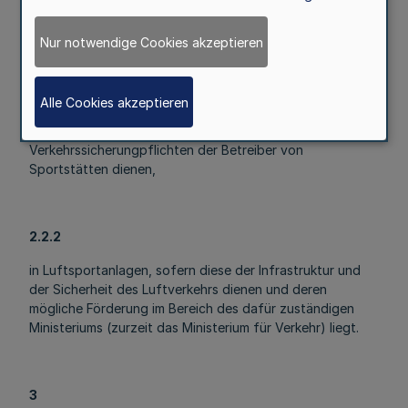
Nicht förderfähige Maßnahmen sind Baumaßnahmen,
Nur notwendige Cookies akzeptieren
2.2.1
Alle Cookies akzeptieren
die ausschließlich der Erfüllung von
Verkehrssicherungpflichten der Betreiber von
Sportstätten dienen,
2.2.2
in Luftsportanlagen, sofern diese der Infrastruktur und
der Sicherheit des Luftverkehrs dienen und deren
mögliche Förderung im Bereich des dafür zuständigen
Ministeriums (zurzeit das Ministerium für Verkehr) liegt.
3