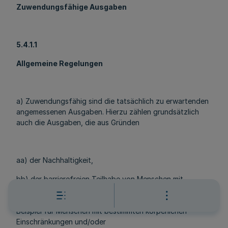
Zuwendungsfähige Ausgaben
5.4.1.1
Allgemeine Regelungen
a) Zuwendungsfähig sind die tatsächlich zu erwartenden
angemessenen Ausgaben. Hierzu zählen grundsätzlich
auch die Ausgaben, die aus Gründen
aa) der Nachhaltigkeit,
bb) der barrierefreien Teilhabe von Menschen mit
besonderen Bedürfnissen einschließlich gegebenenfalls
notwendiger zusätzlicher Ausstattungsmerkmale zum
Beispiel für Menschen mit bestimmten körperlichen
Einschränkungen und/oder