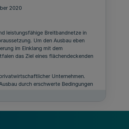
ber 2020
ind leistungsfähige Breitbandnetze in
Voraussetzung. Um den Ausbau eben
ierung im Einklang mit dem
falen das Ziel eines flächendeckenden
privatwirtschaftlicher Unternehmen.
her Ausbau durch erschwerte Bedingungen
d Land für den Ausbau leistungsfähiger
en Ausbau leistungsfähiger
ivatwirtschaftlich gestützter Ausbau
t es, eine Kofinanzierung des