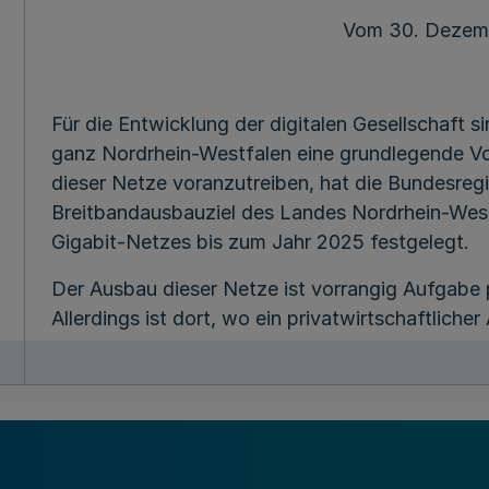
Vom 30. Dezem
Für die Entwicklung der digitalen Gesellschaft s
ganz Nordrhein-Westfalen eine grundlegende 
dieser Netze voranzutreiben, hat die Bundesreg
Breitbandausbauziel des Landes Nordrhein-West
Gigabit-Netzes bis zum Jahr 2025 festgelegt.
Der Ausbau dieser Netze ist vorrangig Aufgabe 
Allerdings ist dort, wo ein privatwirtschaftlic
nicht erfolgt, eine Unterstützung durch Bund un
Breitbandbandnetze erforderlich.
Die Bundesregierung fördert deutschlandweit d
Breitbandnetze in den Regionen, in denen ein pr
nicht gelingen kann. Ziel der Landesförderung is