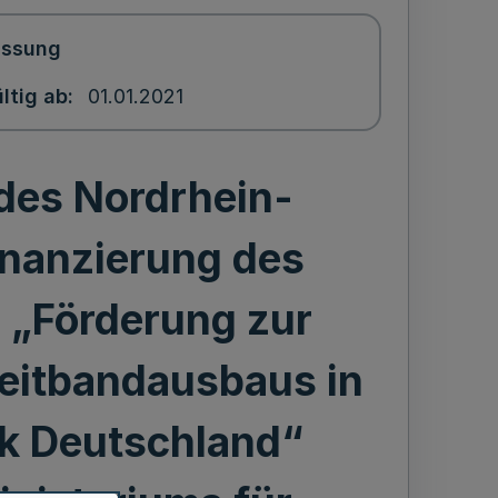
assung
ltig ab
01.01.2021
ndes Nordrhein-
inanzierung des
„Förderung zur
eitbandausbaus in
ik Deutschland“