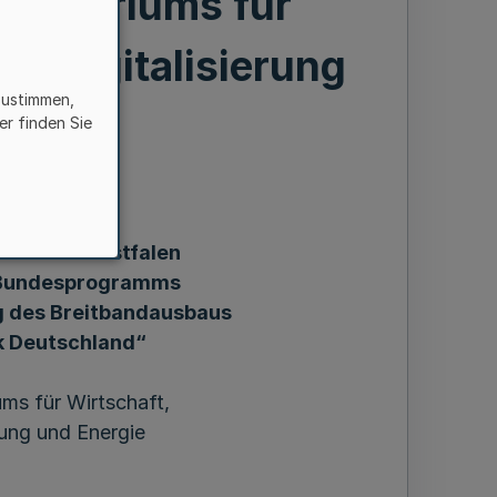
nisteriums für
n, Digitalisierung
zustimmen,
rgie
er finden Sie
ordrhein-Westfalen
s Bundesprogramms
g des Breitbandausbaus
k Deutschland“
ums für Wirtschaft,
rung und Energie