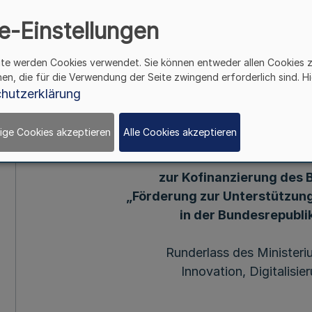
Runderlass des Mi
e-Einstellungen
Wirtschaft, Innovatio
ite werden Cookies verwendet. Sie können entweder allen Cookies 
und Ene
hen, die für die Verwendung der Seite zwingend erforderlich sind. Hi
hutzerklärung
Mehr
ige Cookies akzeptieren
Alle Cookies akzeptieren
Richtlinie des Landes N
zur Kofinanzierung de
„Förderung zur Unterstützun
in der Bundesrepubli
Runderlass des Ministeri
Innovation, Digitalisie