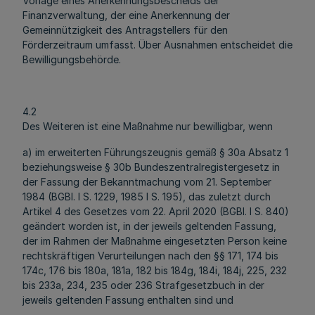
Vorlage eines Anerkennungsbescheids der
Finanzverwaltung, der eine Anerkennung der
Gemeinnützigkeit des Antragstellers für den
Förderzeitraum umfasst. Über Ausnahmen entscheidet die
Bewilligungsbehörde.
4.2
Des Weiteren ist eine Maßnahme nur bewilligbar, wenn
a) im erweiterten Führungszeugnis gemäß § 30a Absatz 1
beziehungsweise § 30b Bundeszentralregistergesetz in
der Fassung der Bekanntmachung vom 21. September
1984 (BGBl. I S. 1229, 1985 I S. 195), das zuletzt durch
Artikel 4 des Gesetzes vom 22. April 2020 (BGBl. I S. 840)
geändert worden ist, in der jeweils geltenden Fassung,
der im Rahmen der Maßnahme eingesetzten Person keine
rechtskräftigen Verurteilungen nach den §§ 171, 174 bis
174c, 176 bis 180a, 181a, 182 bis 184g, 184i, 184j, 225, 232
bis 233a, 234, 235 oder 236 Strafgesetzbuch in der
jeweils geltenden Fassung enthalten sind und