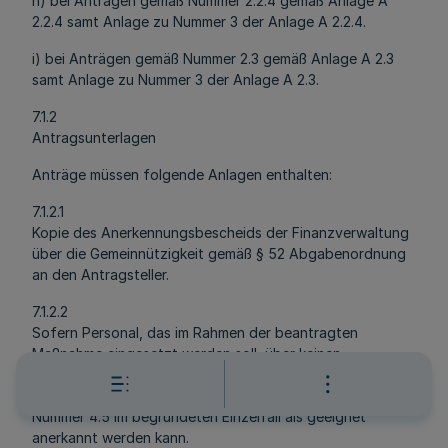
h) bei Anträgen gemäß Nummer 2.2.4 gemäß Anlage A
2.2.4 samt Anlage zu Nummer 3 der Anlage A 2.2.4.
i) bei Anträgen gemäß Nummer 2.3 gemäß Anlage A 2.3
samt Anlage zu Nummer 3 der Anlage A 2.3.
7.1.2
Antragsunterlagen
Anträge müssen folgende Anlagen enthalten:
7.1.2.1
Kopie des Anerkennungsbescheids der Finanzverwaltung
über die Gemeinnützigkeit gemäß § 52 Abgabenordnung
an den Antragsteller.
7.1.2.2
Sofern Personal, das im Rahmen der beantragten
Maßnahme eingesetzt werden soll, über keinen
einschlägigen fachlichen Abschluss gemäß Nummer 4.3
verfügt, Nachweise über die Qualifikation, die gemäß
Nummer 4.5 im begründeten Einzelfall als geeignet
anerkannt werden kann.