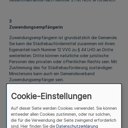
3
Zuwendungsempfängerin
Zuwendungsempfängerin ist grundsätzlich die Gemeinde.
Sie kann die Städtebaufördermittel zusammen mit ihrem
Eigenanteil nach Nummer 12 VVG zu § 44 LHO an Dritte
weiterleiten. Dritte können natürliche oder juristische
Personen des privaten oder öffentlichen Rechts sein. Mit
Zustimmung des für Städtebauförderung zuständigen
Ministeriums kann auch ein Gemeindeverband
Zuwendungsempfänger sein.
Cookie-Einstellungen
4
Fördervoraussetzungen
Auf dieser Seite werden Cookies verwendet. Sie können
entweder allen Cookies zustimmen, oder nur solchen,
die für die Verwendung der Seite zwingend erforderlich
sind. Hier finden Sie die
Datenschutzerklärung
4.1