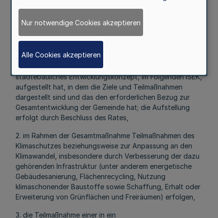
Allgemeine Fördervoraussetzungen
Nur notwendige Cookies akzeptieren
Die Förderung setzt neben der Berücksichtigung von
Zuwendungszweck und Förderschwerpunkten nach
Nummer 1.2 voraus, dass
Alle Cookies akzeptieren
1. die Gemeinde für das jeweilige Gebiet ein integriertes
städtebauliches Entwicklungskonzept, im Folgenden ISEK,
aufgestellt hat, in dem die Ziele und Teilmaßnahmen
dargestellt sind und das den erforderlichen Bezug zur
Gesamtentwicklung der Gemeinde hat; die Aufstellung
erfolgt durch Beschluss des Rates,
2. im Rahmen der Gesamtmaßnahme Teilmaßnahmen des
Klimaschutzes beziehungsweise zur Anpassung an den
Klimawandel, insbesondere durch Verbesserung der dazu
gehörenden Infrastruktur (unter anderem energetische
Gebäudesanierung, Flächenrecycling, Nutzung
klimaschonender Baustoffe sowie Schaffung, Erhalt oder
Erweiterung von Grünflächen und Freiräumen) erfolgen,
3. die Teilmaßnahme einer in ein