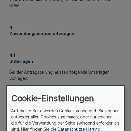
NRW.
4
Zuwendungsvoraussetzungen
4.1
Unterlagen
Bei der Antragstellung müssen folgende Unterlagen
vorliegen:
a) der Antrag gemäß den von der Bewilligungsbehörde
zur Verfügung gestellten Mustern,
Cookie-Einstellungen
Auf dieser Seite werden Cookies verwendet. Sie können
b) die Beschreibung des Vorhabens, wobei die
entweder allen Cookies zustimmen, oder nur solchen,
Beschreibung (Erläuterungsbericht) mindestens enthalten
die für die Verwendung der Seite zwingend erforderlich
sollte:
sind. Hier finden Sie die
Datenschutzerklärung