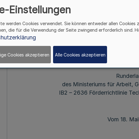
e-Einstellungen
Förderphase 2
ite werden Cookies verwendet. Sie können entweder allen Cookies 
(Förderrichtlinie Tech
hen, die für die Verwendung der Seite zwingend erforderlich sind. Hi
hutzerklärung
202
ige Cookies akzeptieren
Alle Cookies akzeptieren
Runderla
des Ministeriums für Arbeit, 
IB2 – 2636 Förderrichtlinie Te
Vom 18. Mai