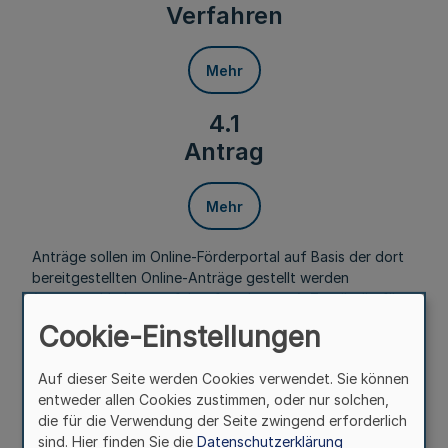
Verfahren
Mehr
4.1
Antrag
Mehr
Anträge sollen im Online-Förderportal auf Basis der dort
bereitgestellten Online-Anträge gestellt werden
(
www.nordrhein-westfalen-foerdert.nrw
). Zuständig für
die weitere Bearbeitung ist die für das Fördergebiet
Cookie-Einstellungen
zuständige Bezirksregierung, die sich aus der Anlage 1
ergibt. Weitere Bestimmungen zu den einzureichenden
Auf dieser Seite werden Cookies verwendet. Sie können
Unterlagen finden sich in Teil B dieser Richtlinie.
entweder allen Cookies zustimmen, oder nur solchen,
4.2
die für die Verwendung der Seite zwingend erforderlich
sind. Hier finden Sie die
Datenschutzerklärung