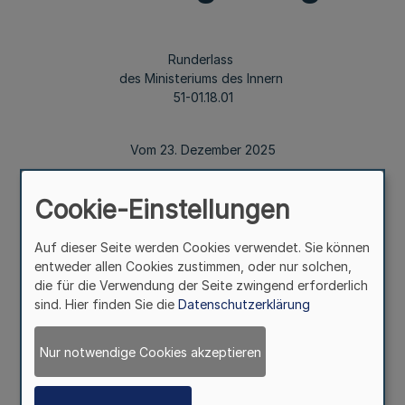
Runderlass
des Ministeriums des Innern
51-01.18.01
Vom 23. Dezember 2025
Cookie-Einstellungen
1
Muster-Organisationsplan der
Auf dieser Seite werden Cookies verwendet. Sie können
Bezirksregierungen
entweder allen Cookies zustimmen, oder nur solchen,
die für die Verwendung der Seite zwingend erforderlich
sind. Hier finden Sie die
Datenschutzerklärung
Mehr
Nur notwendige Cookies akzeptieren
Der Aufbau der Bezirksregierungen orientiert sich an dem
aus der Anlage zu diesem Runderlass ersichtlichen
Muster-Organisationsplan. Dieser ist von den