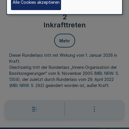
Alle Cookies akzeptieren
Bezirksregierungen zu beachten.
2
Inkrafttreten
Mehr
Dieser Runderlass tritt mit Wirkung vom 1. Januar 2026 in
Kraft.
Gleichzeitig tritt der Runderlass „Innere Organisation der
Bezirksregierungen“ vom 8. November 2005 (
MBl. NRW. S.
1304
), der zuletzt durch Runderlass vom 29. April 2022
(
MBl. NRW. S. 292
) geändert worden ist, außer Kraft.