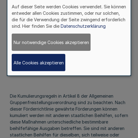
Die Zuwendung erfolgt auf Antrag durch bedingt
Auf dieser Seite werden Cookies verwendet. Sie können
rückzahlbare Zuschüsse.
entweder allen Cookies zustimmen, oder nur solchen,
die für die Verwendung der Seite zwingend erforderlich
sind. Hier finden Sie die
Datenschutzerklärung
5.4
Nur notwendige Cookies akzeptieren
Höhe der Zuwendung
Die Zuwendung darf die nach europäischen
Beihilferegelungen maximal zulässige Grenze nicht
Alle Cookies akzeptieren
überschreiten. Die Zuwendung kann bis zu 50 Prozent der
zuwendungsfähigen Ausgaben betragen.
Die Kumulierungsregeln in Artikel 8 der Allgemeinen
Gruppenfreistellungsverordnung sind zu beachten. Nach
dieser Förderrichtlinie gewährte Förderungen können
kumuliert werden mit anderen staatlichen Beihilfen, sofern
diese Maßnahmen unterschiedliche bestimmbare
beihilfefähige Ausgaben betreffen. Sie sind mit anderen
staatlichen Beihilfen für dieselben, sich teilweise oder