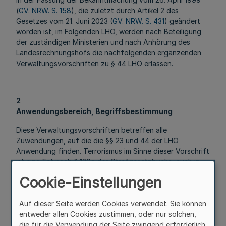
(
GV. NRW. S. 158
), die zuletzt durch Artikel 2 des
Gesetzes vom 21. Juni 2023 (
GV. NRW. S. 431
) geändert
worden ist, im Folgenden LHO, werden nach Beteiligung
der zuständigen Ministerien und nach Anhörung des
Landesrechnungshofs die nachfolgenden ergänzenden
Verwaltungsvorschriften zu § 44 LHO erlassen.
2
Anwendungsbereich, Begriffsbestimmung
Diese Verwaltungsvorschriften betreffen alle
Zuwendungen, auf die die §§ 23 und 44 der LHO
Anwendung finden. Terrorismus im Sinne dieser Vorschrift
ist eine Tat nach § 129a des Strafgesetzbuchs, auch in
Verbindung mit § 129b des Strafgesetzbuchs.
Cookie-Einstellungen
Auf dieser Seite werden Cookies verwendet. Sie können
3
entweder allen Cookies zustimmen, oder nur solchen,
Bewilligungsvoraussetzung, Sorgfalts- und
die für die Verwendung der Seite zwingend erforderlich