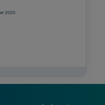
er 2020
weitung der Schulplatzkapazitäten nach
es über die Feststellung eines Nachtrags
alen für das Haushaltsjahr 2020
 vom 24. März 2020 (GV. NRW. S. 185
g in der Fassung der Bekanntmachung vom
 geltenden Fassung und des zugehörigen