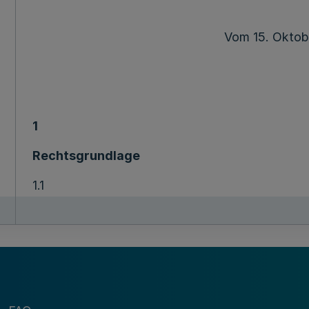
Vom 15. Oktob
1
Rechtsgrundlage
1.1
Das Land gewährt Billigkeitsleistungen zur Aus
Maßgabe dieser Richtlinie, des § 32 des Gesetz
zum Haushaltsplan des Landes Nordrhein-Westf
(Nachtragshaushaltsgesetz 2020 – NHHG 2020)
bis 196), des § 53 der Landeshaushaltsordnun
26. April 1999 (
GV. NRW. S. 158
) in der jeweils