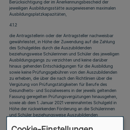
Berücksichtigung der im Anerkennungsbescheid der
jeweiligen Ausbildungsstätte ausgewiesenen maximalen
Ausbildungsplatzkapazitäten,
4.1.2
die Antragstellerin oder der Antragsteller nachweisbar
gewährleistet, in Höhe der Zuwendung auf die Zahlung
des Schulgeldes durch die Auszubildenden
beziehungsweise Schülerinnen und Schüler des jeweiligen
Ausbildungsgangs zu verzichten und keine darüber
hinaus gehenden Entschädigungen für die Ausbildung
sowie keine Prüfungsgebühren von den Auszubildenden
zu erheben, die über die nach den Richtlinien über die
Vergütung von Prüfungstätigkeiten für Berufe des
Gesundheits- und Sozialwesens in der jeweils geltenden
Fassung geregelten Prüfungsvergütungen hinausgehen,
sowie ab dem 1. Januar 2021 vereinnahmtes Schulgeld in
Höhe der rückwirkenden Förderung an die Schülerinnen
und Schüler beziehungsweise Auszubildenden
zurückzuerstatten und
Cookie-Einstellungen