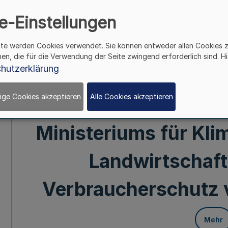
in der gewerblichen 
e-Einstellungen
Handwerk des Lan
ite werden Cookies verwendet. Sie können entweder allen Cookies 
hen, die für die Verwendung der Seite zwingend erforderlich sind. Hi
hutzerklärung
Westfalen (FöRL Resso
ige Cookies akzeptieren
Alle Cookies akzeptieren
Nachhaltigkeit) 
Ministeriums für Kli
Landwirtschaft
Verbraucherschutz 
Mehr