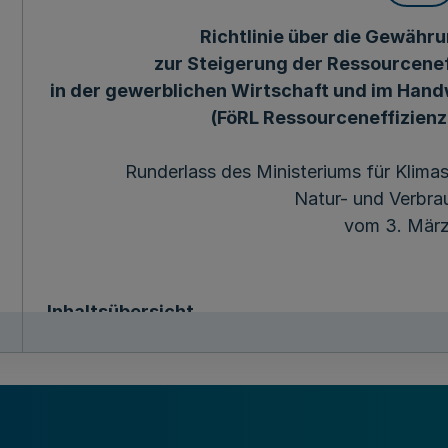
Richtlinie über die Gewäh
zur Steigerung der Ressourcenef
in der gewerblichen Wirtschaft und im Han
(FöRL Ressourceneffizienz
Runderlass des Ministeriums für Klima
Natur- und Verbra
vom 3. März
Inhaltsübersicht
1 Zuwendungszweck, Rechtsgrundlage
2 Gegenstand der Förderung
3 Zuwendungsempfängerinnen und Zuwendung
4 Zuwendungsvoraussetzungen
5 Art, Umfang, Höhe der Zuwendungen