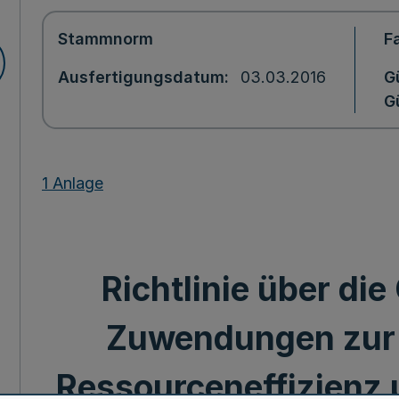
Stammnorm
F
Ausfertigungsdatum
03.03.2016
G
Gü
1 Anlage
Richtlinie über di
Zuwendungen zur 
Ressourceneffizienz 