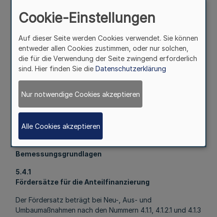
5.2
Cookie-Einstellungen
Finanzierungsart
Auf dieser Seite werden Cookies verwendet. Sie können
5.2.1
entweder allen Cookies zustimmen, oder nur solchen,
Anteilfinanzierung für Maßnahmen nach den Nummern
die für die Verwendung der Seite zwingend erforderlich
4.1.1 bis 4.1.3 und 4.2.2.
sind. Hier finden Sie die
Datenschutzerklärung
5.2.2
Festbetragsfinanzierung für Maßnahmen nach Nummer
Nur notwendige Cookies akzeptieren
4.2.1.
5.3
Form der Zuwendung: Zuweisung
Alle Cookies akzeptieren
5.4
Bemessungsgrundlagen
5.4.1
Fördersätze für die Anteilfinanzierung
Der Fördersatz beträgt bei Neu-, Aus- und
Umbaumaßnahmen nach den Nummern 4.1.1, 4.1.2.1 und 4.1.3