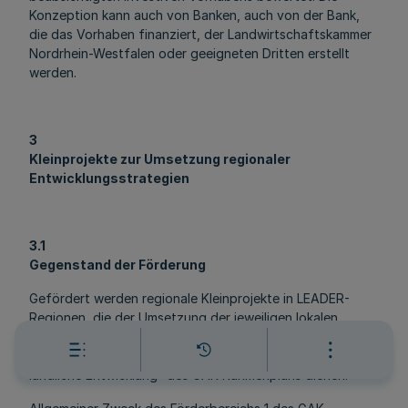
Konzeption kann auch von Banken, auch von der Bank,
die das Vorhaben finanziert, der Landwirtschaftskammer
Nordrhein-Westfalen oder geeigneten Dritten erstellt
werden.
3
Kleinprojekte zur Umsetzung regionaler
Entwicklungsstrategien
3.1
Gegenstand der Förderung
Gefördert werden regionale Kleinprojekte in LEADER-
Regionen, die der Umsetzung der jeweiligen lokalen
Entwicklungsstrategie der Region und dem allgemeinen
Zweck der Förderung des Förderbereichs 1 „Integrierte
ländliche Entwicklung“ des GAK-Rahmenplans dienen.