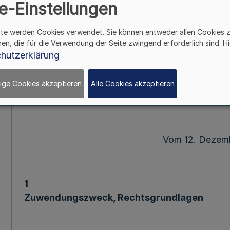
e-Einstellungen
Richtlinien über die Gewä
im Vertragsnaturschutz (Rahmenrich
ite werden Cookies verwendet. Sie können entweder allen Cookies 
hen, die für die Verwendung der Seite zwingend erforderlich sind. Hi
hutzerklärung
Runderla
des Ministeriums für Umwelt, 
ige Cookies akzeptieren
Alle Cookies akzeptieren
III-1-63.06.09.
Vom 12. Dezem
1
Zuwendungszweck, Rechtsgrundlagen