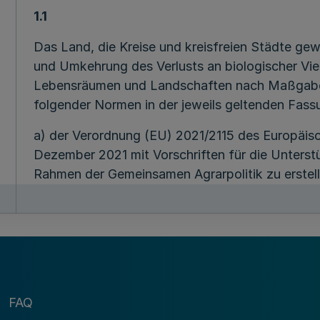
1.1
Das Land, die Kreise und kreisfreien Städte 
und Umkehrung des Verlusts an biologischer Viel
Lebensräumen und Landschaften nach Maßgabe d
folgender Normen in der jeweils geltenden Fass
a) der Verordnung (EU) 2021/2115 des Europäis
Dezember 2021 mit Vorschriften für die Unterst
Rahmen der Gemeinsamen Agrarpolitik zu erstel
Garantiefonds für die Landwirtschaft (EGFL) u
Landwirtschaftsfonds für die Entwicklung des 
finanzierenden Strategiepläne (GAP-Strategiep
(EU) Nr. 1305/2013 sowie der Verordnung (EU) 
S. 1) sowie zu ihrer Durchführung erlassenen Re
b) der Verordnung (EU) 2021/2116 des Europäis
FAQ