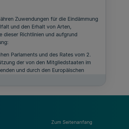
gewähren Zuwendungen für die Eindämmung
falt und den Erhalt von Arten,
ieser Richtlinien und aufgrund
ung:
chen Parlaments und des Rates vom 2.
ützung der von den Mitgliedstaaten im
lenden und durch den Europäischen
nd den Europäischen
ländlichen Raums (ELER) zu
läne) und zur Aufhebung der Verordnung
Nr. 1307/2013 (ABl. L 435 vom 6.12.2021,
chtsakte,
chen Parlaments und des Rates vom 2.
Zum Seitenanfang