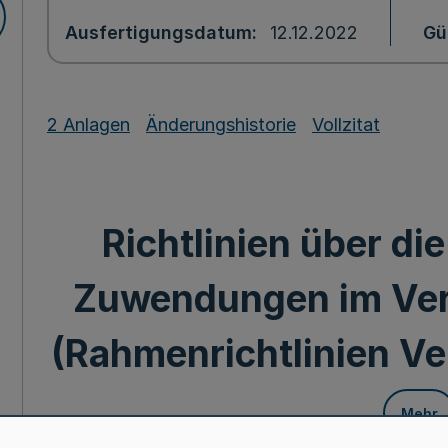
Ausfertigungsdatum
12.12.2022
Gü
2 Anlagen
Änderungshistorie
Vollzitat
Richtlinien über d
Zuwendungen im Ver
(Rahmenrichtlinien Ve
Mehr