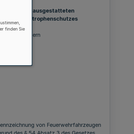
funkgeräten ausgestatteten
nd des Katastrophenschutzes
zustimmen,
er finden Sie
riums des Innern
i 2020
hkennzeichnung von Feuerwehrfahrzeugen
rund des § 54 Absatz 3 des Gesetzes