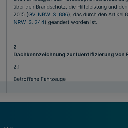
über den Brandschutz, die Hilfeleistung und d
2015 (
GV. NRW. S. 886
), das durch den Artikel
NRW. S. 244
) geändert worden ist.
2
Dachkennzeichnung zur Identifizierung von 
2.1
Betroffene Fahrzeuge
Für Einsatzfahrzeuge der Feuerwehren und des 
Blinklicht, Einsatzhorn und Sprechfunkgeräten au
Dachkennzeichnung zur Identifizierung des Fah