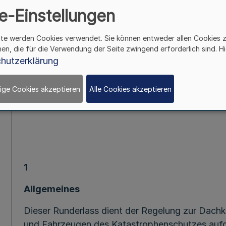
e-Einstellungen
Dachbeschriftung der mit Sprech
Einsatzfahrzeuge der Feuerwehr u
ite werden Cookies verwendet. Sie können entweder allen Cookies 
hen, die für die Verwendung der Seite zwingend erforderlich sind. Hi
Runderlass des Ministe
hutzerklärung
ige Cookies akzeptieren
Alle Cookies akzeptieren
Vom 17. Jun
1
Allgemeines
Dieser Runderlass dient der Regelung zur Dac
und Fahrzeugen des Katastrophenschutzes aufg