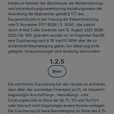
bereits im Rahmen des Abschlusses der Modernisierungs-
und Instandsetzungsvereinbarung beziehungsweise der
Anordnung der Maßnahmen gemäß § 177 des
Baugesetzbuchs in der Fassung der Bekanntmachung
vom 3. November 2017 (BGBl. I S. 3634),
das zuletzt
durch Artikel 5 des Gesetzes vom 12. August 2025 (BGBl.
2025 I Nr. 189) geändert worden ist, im Folgenden
BauGB
,
eine Zusicherung nach § 38 VwVfG NRW über die zu
erwartende Bescheinigung geben. Die dabei zugrunde
gelegten Voraussetzungen sind eindeutig darzustellen.
1.2.5
Mehr
Die schriftliche Zusicherung hat den Hinweis zu enthalten,
dass allein das zuständige Finanzamt prüft, ob steuerlich
begünstigte Anschaffungs-, Herstellungs- oder
Erhaltungskosten im Sinne der
§§ 7
h,
10f
und
11a EStG
oder hiernach nicht begünstigte andere Kosten vorliegen.
Die Zusicherung ist keine Bescheinigung im Sinne des § 7h