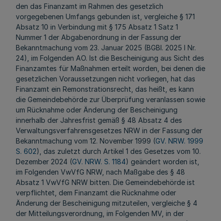
den das Finanzamt im Rahmen des gesetzlich
vorgegebenen Umfangs gebunden ist, vergleiche § 171
Absatz 10 in Verbindung mit § 175 Absatz 1 Satz 1
Nummer 1 der Abgabenordnung in der Fassung der
Bekanntmachung vom 23. Januar 2025 (BGBl. 2025 I Nr.
24), im Folgenden AO. Ist die Bescheinigung aus Sicht des
Finanzamtes für Maßnahmen erteilt worden, bei denen die
gesetzlichen Voraussetzungen nicht vorliegen, hat das
Finanzamt ein
Remonstrationsrecht
, das heißt, es kann
die Gemeindebehörde zur Überprüfung veranlassen sowie
um Rücknahme oder Änderung der Bescheinigung
innerhalb der Jahresfrist gemäß § 48 Absatz 4 des
Verwaltungsverfahrensgesetzes NRW in der Fassung der
Bekanntmachung vom 12. November 1999 (
GV. NRW. 1999
S. 602
), das zuletzt durch Artikel 1 des Gesetzes vom 10.
Dezember 2024 (
GV. NRW. S. 1184
) geändert worden ist,
im Folgenden VwVfG NRW, nach Maßgabe des § 48
Absatz 1 VwVfG NRW bitten. Die Gemeindebehörde ist
verpflichtet, dem Finanzamt die Rücknahme oder
Änderung der Bescheinigung mitzuteilen, vergleiche § 4
der Mitteilungsverordnung, im Folgenden MV, in der