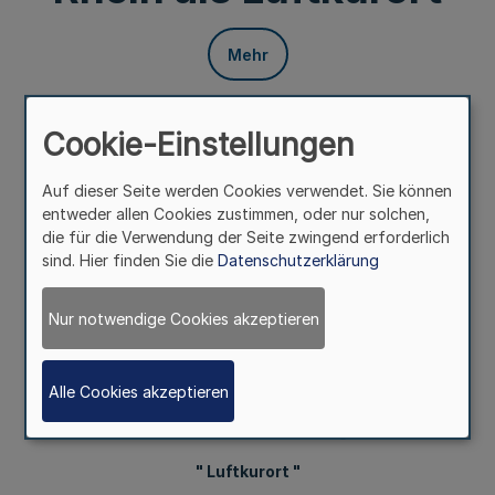
Mehr
Verfügung
der Bezirksregierung Düsseldorf
Cookie-Einstellungen
24.04.03.
Auf dieser Seite werden Cookies verwendet. Sie können
Vom 6. März 2025
entweder allen Cookies zustimmen, oder nur solchen,
die für die Verwendung der Seite zwingend erforderlich
Mehr
sind. Hier finden Sie die
Datenschutzerklärung
Mit Verfügung vom 6. März 2025 habe ich aufgrund der
Nur notwendige Cookies akzeptieren
§§ 1, 2, 3, 11, 17, 19 und 21 des Kurortegesetzes vom 11.
Dezember 2007 (
GV. NRW. 2008 S. 8
), das zuletzt durch
Artikel 1 des Gesetzes vom 10. Juli 2025 (
GV. NRW. S.
Alle Cookies akzeptieren
633
) geändert
worden ist, der Stadt Emmerich am Rhein
mit ihrem Ortsteil Elten die Artbezeichnung
" Luftkurort "