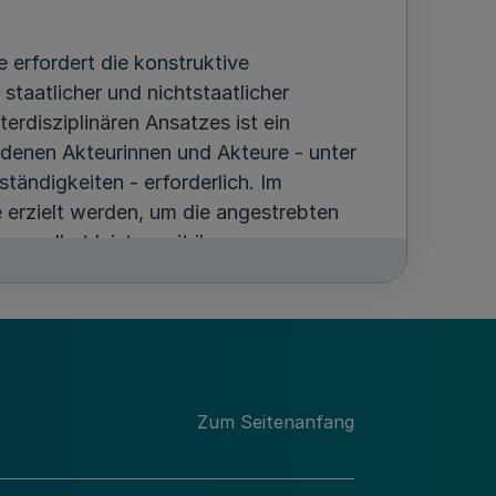
e erfordert die konstruktive
taatlicher und nichtstaatlicher
erdisziplinären Ansatzes ist ein
denen Akteurinnen und Akteure - unter
ändigkeiten - erforderlich. Im
erzielt werden, um die angestrebten
ger selbst leisten mit ihrem
n Beitrag zur Vorbeugung von
er erwartete Nutzen kriminalpräventiver
Zum Seitenanfang
r Erkenntnisse zu begründen oder, wo
eutig sind, auf plausible, theoretisch
zurückzuführen. Sie bedarf einer