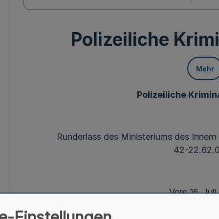
Polizeiliche Krim
Mehr
Polizeiliche Krimi
Runderlass des Ministeriums des Inner
42-22.62.0
Vom 16. Jul
e-Einstellungen