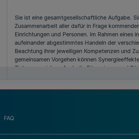
Sie ist eine gesamtgesellschaftliche Aufgabe. Si
Zusammenarbeit aller dafür in Frage kommender s
Einrichtungen und Personen. Im Rahmen eines int
aufeinander abgestimmtes Handeln der verschie
Beachtung ihrer jeweiligen Kompetenzen und Zust
gemeinsamen Vorgehen können Synergieeffekte 
Ziele zu erreichen. Auch die Bürgerinnen und Bür
verantwortungsvollem Verhalten einen wichtige
Kriminalität.
Kriminalprävention erfolgt wirkungsorientiert. D
FAQ
Maßnahmen ist auf Grundlage wissenschaftliche
diese nicht vorliegen oder nicht hinreichend eind
abgeleitete Annahmen über Wirkzusammenhänge 