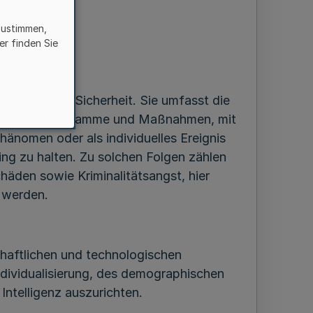
zustimmen,
er finden Sie
g zur Inneren Sicherheit. Sie umfasst die
mühungen, Programme und Maßnahmen, mit
 Phänomen oder als individuelles Ereignis
ing zu halten. Zu solchen Folgen zählen
häden sowie Kriminalitätsangst, hier
u werden.
schaftlichen und technologischen
ndividualisierung, des demographischen
Intelligenz auszurichten.