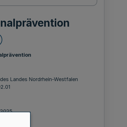
inalprävention
nalprävention
n des Landes Nordrhein-Westfalen
2.01
i 2025