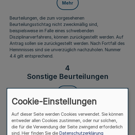
Mehr
Beurteilungen, die zum vorgesehenen
Beurteilungsstichtag nicht zweckmäßig sind,
beispielsweise im Falle eines schwebenden
Disziplinarverfahrens, können zurückgestellt werden. Auf
Antrag sollen sie zurückgestellt werden. Nach Fortfall des
Hemmnisses sind sie unverzüglich nachzuholen. Nummer
4.4 gilt entsprechend.
4
Sonstige Beurteilungen
Mehr
Cookie-Einstellungen
Neben Regelbeurteilungen dürfen Beurteilungen nur in
Auf dieser Seite werden Cookies verwendet. Sie können
den nachstehend genannten Fällen gefertigt werden.
entweder allen Cookies zustimmen, oder nur solchen,
4.1
die für die Verwendung der Seite zwingend erforderlich
Beurteilungen während der
sind. Hier finden Sie die
Datenschutzerklärung