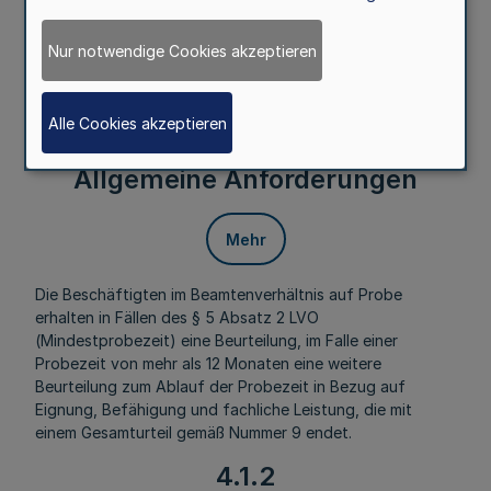
laufbahnrechtlichen Probezeit
Nur notwendige Cookies akzeptieren
Mehr
Alle Cookies akzeptieren
4.1.1
Allgemeine Anforderungen
Mehr
Die Beschäftigten im Beamtenverhältnis auf Probe
erhalten in Fällen des § 5 Absatz 2 LVO
(Mindestprobezeit) eine Beurteilung, im Falle einer
Probezeit von mehr als 12 Monaten eine weitere
Beurteilung zum Ablauf der Probezeit in Bezug auf
Eignung, Befähigung und fachliche Leistung, die mit
einem Gesamturteil gemäß Nummer 9 endet.
4.1.2