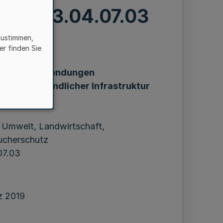
II-8-63.04.07.03
zustimmen,
er finden Sie
rung von Zuwendungen
isierung ländlicher Infrastruktur
aftswege)
r Umwelt, Landwirtschaft,
ucherschutz
07.03
z 2019