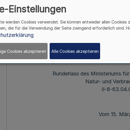
Verbraucherschutz 
e-Einstellungen
ite werden Cookies verwendet. Sie können entweder allen Cookies 
Mehr
hen, die für die Verwendung der Seite zwingend erforderlich sind. Hi
hutzerklärung
Richtlinie über die Gewäh
zur Förderung einer nachhaltigen Modern
ige Cookies akzeptieren
Alle Cookies akzeptieren
(FöRL Wirtsch
Runderlass des Ministeriums fü
Natur- und Verbra
II-8-63.04.
Vom 15. Mär