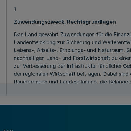
1
Zuwendungszweck, Rechtsgrundlagen
Das Land gewährt Zuwendungen für die Finanz
Landentwicklung zur Sicherung und Weiterentwi
Lebens-, Arbeits-, Erholungs- und Naturraum. Si
nachhaltigen Land- und Forstwirtschaft zu einer
zur Verbesserung der Infrastruktur ländlicher G
der regionalen Wirtschaft beitragen. Dabei sind 
Raumordnung und Landesplanung, die Belange d
demografische Entwicklung sowie die Reduzier
berücksichtigen. Die Förderung erfolgt nach Ma
folgender Normen in der jeweils geltenden Fass
a) der Landeshaushaltsordnung in der Fassung 
(
GV. NRW. S. 158
), im Folgenden LHO, und der 