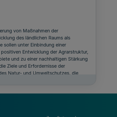
ierung von Maßnahmen der
cklung des ländlichen Raums als
e sollen unter Einbindung einer
 positiven Entwicklung der Agrarstruktur,
ebiete und zu einer nachhaltigen Stärkung
die Ziele und Erfordernisse der
es Natur- und Umweltschutzes, die
ung der Flächeninanspruchnahme zu
ßgabe dieser Richtlinie und auf Grund
ung:
der Bekanntmachung vom 26. April 1999
Verwaltungsvorschriften zur