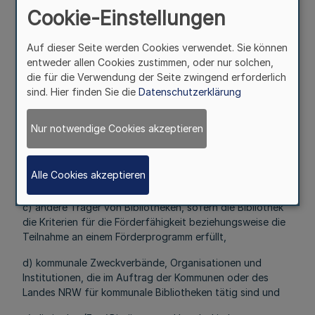
Cookie-Einstellungen
3
Auf dieser Seite werden Cookies verwendet. Sie können
Zuwendungsempfängerin oder
entweder allen Cookies zustimmen, oder nur solchen,
Zuwendungsempfänger
die für die Verwendung der Seite zwingend erforderlich
sind. Hier finden Sie die
Datenschutzerklärung
Antragsberechtigt sind
a) Gemeinden und Gemeindeverbände, die Träger von
Nur notwendige Cookies akzeptieren
Öffentlichen Bibliotheken sind,
b) Gemeinden und Gemeindeverbände, die mittelfristig
Alle Cookies akzeptieren
eine Öffentliche Bibliothek einrichten wollen,
c) andere Träger von Bibliotheken, sofern die Bibliothek
die Kriterien für die Förderfähigkeit beziehungsweise die
Teilnahme an einem Förderprogramm erfüllt,
d) kommunale Zweckverbände, Organisationen und
Institutionen, die im Auftrag der Kommunen oder des
Landes NRW für kommunale Bibliotheken tätig sind und