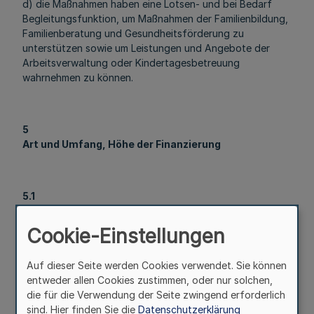
d) die Maßnahmen haben eine Lotsen- und bei Bedarf
Begleitungsfunktion, um Maßnahmen der Familienbildung,
Familienberatung und Gesundheitsförderung zu
unterstützen sowie um Leistungen und Angebote der
Arbeitsverwaltung oder Kindertagesbetreuung
wahrnehmen zu können.
5
Art und Umfang, Höhe der Finanzierung
5.1
Zuwendungsart
Cookie-Einstellungen
Projektförderung
Auf dieser Seite werden Cookies verwendet. Sie können
entweder allen Cookies zustimmen, oder nur solchen,
5.2
die für die Verwendung der Seite zwingend erforderlich
Finanzierungsart
sind. Hier finden Sie die
Datenschutzerklärung