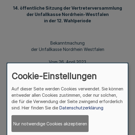
14. öffentliche Sitzung der Vertreterversammlung
der Unfallkasse Nordrhein-Westfalen
in der 12. Wahlperiode
Bekanntmachung
der Unfallkasse Nordrhein Westfalen
Vom 26. April 2023
Cookie-Einstellungen
Die 14. öffentliche Sitzung der Vertreterversammlung der
Auf dieser Seite werden Cookies verwendet. Sie können
Unfallkasse Nordrhein-Westfalen in der 12. Wahlperiode
entweder allen Cookies zustimmen, oder nur solchen,
findet am
die für die Verwendung der Seite zwingend erforderlich
sind. Hier finden Sie die
Datenschutzerklärung
Dienstag, den 13. Juni 2023
Nur notwendige Cookies akzeptieren