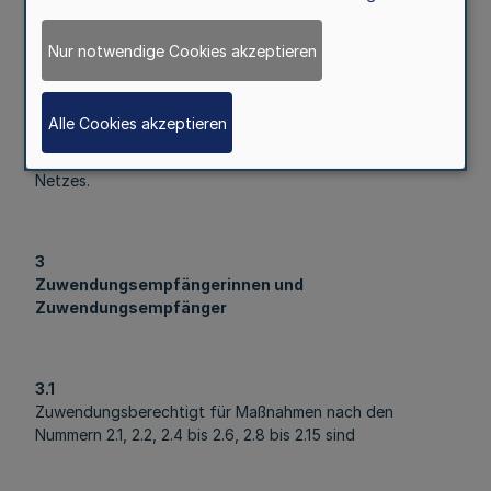
im Rahmen von Plattformen zum urbanen Gärtnern, zur
urbanen Landwirtschaft und zur Waldnutzung.
Nur notwendige Cookies akzeptieren
2.15
Alle Cookies akzeptieren
Investive Maßnahmen zum Ausbau und zur Unterstützung
von Biologischen Stationen im Rahmen des bestehenden
Netzes.
3
Zuwendungsempfängerinnen und
Zuwendungsempfänger
3.1
Zuwendungsberechtigt für Maßnahmen nach den
Nummern 2.1, 2.2, 2.4 bis 2.6, 2.8 bis 2.15 sind