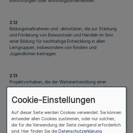
Einrichtungen oder Wohnungsunternehmen.
2.12
Bildungsmaßnahmen und -aktivitäten, die zur Stärkung
und Förderung von Bewusstsein und Handeln im Sinn
einer Bildung für nachhaltige Entwicklung in allen
Lerngruppen, insbesondere von Kindern und
Jugendlichen beitragen.
2.13
Projektvorhaben, die der Weiterentwicklung einer
Angebotsstruktur in der außerschulischen Umweltbildung
dienen.
Cookie-Einstellungen
Auf dieser Seite werden Cookies verwendet. Sie können
2.14
entweder allen Cookies zustimmen, oder nur solchen,
Maßnahmenbezogene Öffentlichkeitsarbeit zu den
die für die Verwendung der Seite zwingend erforderlich
Nummern 2.1 bis 2.13 einschließlich Informationsaustausch
sind. Hier finden Sie die
Datenschutzerklärung