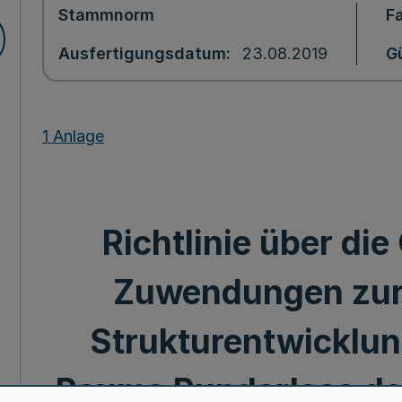
Stammnorm
F
Ausfertigungsdatum
23.08.2019
Gü
1 Anlage
Richtlinie über di
Zuwendungen zur
Strukturentwicklun
Raums Runderlass des