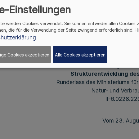
e-Einstellungen
Umwelt, Landwirtsc
ite werden Cookies verwendet. Sie können entweder allen Cookies 
Verbraucherschutz I
hen, die für die Verwendung der Seite zwingend erforderlich sind. Hi
hutzerklärung
Mehr
ige Cookies akzeptieren
Alle Cookies akzeptieren
Richtlinie über die Gewährung von 
Strukturentwicklung des
Runderlass des Ministeriums fü
Natur- und Verbra
II-6.0228.22
Vom 23. Augu