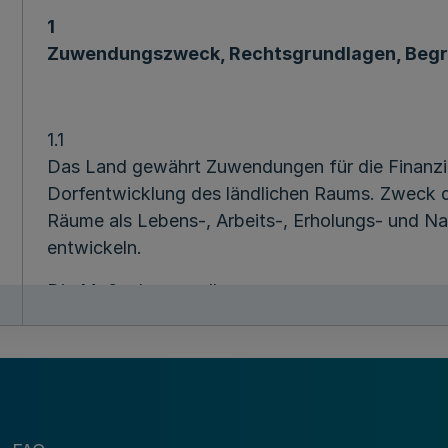
1
Zuwendungszweck, Rechtsgrundlagen, Beg
1.1
Das Land gewährt Zuwendungen für die Finanz
Dorfentwicklung des ländlichen Raums. Zweck de
Räume als Lebens-, Arbeits-, Erholungs- und Na
entwickeln.
Die Maßnahmen sollen
a) zur Verbesserung der Infrastruktur ländlicher 
b) zu einer Sicherung der Grund- und Nahverso
c) zu einer nachhaltigen Stärkung der Wirtschaf