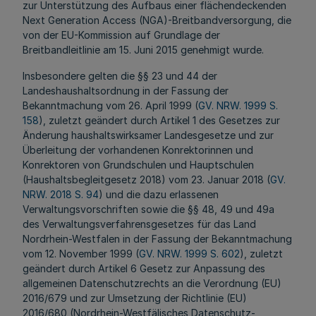
zur Unterstützung des Aufbaus einer flächendeckenden
Next Generation Access (NGA)-Breitbandversorgung, die
von der EU-Kommission auf Grundlage der
Breitbandleitlinie am 15. Juni 2015 genehmigt wurde.
Insbesondere gelten die §§ 23 und 44 der
Landeshaushaltsordnung in der Fassung der
Bekanntmachung vom 26. April 1999 (
GV. NRW. 1999 S.
158
), zuletzt geändert durch Artikel 1 des Gesetzes zur
Änderung haushaltswirksamer Landesgesetze und zur
Überleitung der vorhandenen Konrektorinnen und
Konrektoren von Grundschulen und Hauptschulen
(Haushaltsbegleitgesetz 2018) vom 23. Januar 2018 (
GV.
NRW. 2018 S. 94
) und die dazu erlassenen
Verwaltungsvorschriften sowie die §§ 48, 49 und 49a
des Verwaltungsverfahrensgesetzes für das Land
Nordrhein-Westfalen in der Fassung der Bekanntmachung
vom 12. November 1999 (
GV. NRW. 1999 S. 602
), zuletzt
geändert durch Artikel 6 Gesetz zur Anpassung des
allgemeinen Datenschutzrechts an die Verordnung (EU)
2016/679 und zur Umsetzung der Richtlinie (EU)
2016/680 (Nordrhein-Westfälisches Datenschutz-