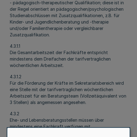
- pädagogisch-therapeutischer Qualifikation; diese ist in
der Regel orientiert an pädagogischen/psychologischen
Studienabschlüssen mit Zusatzqualifikationen, z.B. für
Kinder- und Jugendlichenberatung und -therapie
und/oder Familientherapie oder vergleichbarer
Zusatzqualifikation.
4.3.1.1
Die Gesamtarbeitszeit der Fachkräfte entspricht
mindestens dem Dreifachen der tarifvertraglichen
wöchentlichen Arbeitszeit.
4.3.1.2
Für die Förderung der Kräfte im Sekretariatsbereich wird
eine Stelle mit der tarifvertraglichen wöchentlichen
Arbeitszeit für ein Beratungsteam (Vollzeitäquivalent von
3 Stellen) als angemessen angesehen.
4.3.2
Ehe- und Lebensberatungsstellen müssen über
mindestens eine Fachkraft verfügen mit