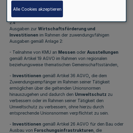
Infrastrukturen und Dienstleistungen) im öffentlichen
Alle Cookies akzeptieren
Interesse.
2.4
Ausgaben zur
Wirtschaftsförderung und
Investitionen
im Rahmen der zuwendungsfähigen
Ausgaben gemäß Anlage 2:
- Teilnahme von KMU an
Messen
oder
Ausstellungen
gemäß Artikel 19 AGVO im Rahmen von regionalen
beziehungsweise thematischen Gemeinschaftsständen,
-
Investitionen
gemäß Artikel 36 AGVO
,
die dem
Zuwendungsempfänger im Rahmen seiner Tätigkeit
ermöglichen über die geltenden Unionsnormen
hinauszugehen und dadurch den
Umweltschutz
zu
verbessern oder im Rahmen seiner Tätigkeit den
Umweltschutz zu verbessern, ohne hierzu durch
entsprechende Unionsnormen verpflichtet zu sein.
-
Investitionen
gemäß Artikel 26 AGVO für den Bau oder
Ausbau von
Forschungsinfrastrukturen
, die