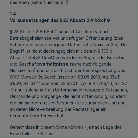
bestehen (siehe Nummer 3.2).
1.4
Voraussetzungen des § 23 Absatz 2 ArbSchG
§ 23 Absatz 2 ArbSchG schützt Geschäfts- und
Betriebsgeheimnisse vor unbefugter Offenbarung (zum
Schutz personenbezogener Daten siehe Nummer 3.5). Der
Begriff ist nicht deckungsgleich mit dem in § 139 b
Absatz 1 Satz3 GewO verwendeten Begriff der Betriebs-
und Geschäfts
verhältnisse
(siehe nachfolgende
Nummer 5.5) und umfasst nach der Rechtsprechung des
OVG Münster (s. Beschlüsse vom 03.05.2010, Az. 13a F
31/09, Rz. 31 ff. und vom 23.5.2011, Az. 8 B 1729/10, Rz. 27
ff.) nur solche auf ein Unternehmen bezogene Tatsachen,
Umstände und Vorgänge, die nicht offenkundig, sondern
nur einem begrenzten Personenkreis zugänglich sind und
an deren Nichtverbreitung der Rechtsträger ein
berechtigtes Interesse hat.
Geheimnisse in diesem Sinne können - je nach Lage des
Einzelfalles - z.B. sein: