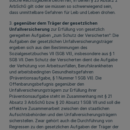
solche Rechtsgebiete betreffen, in denen § 23 Absatz 2
ArbSchG gilt oder sie müssen so schwerwiegend sein,
dass unmittelbare Gefahren für Leib und Leben drohen.
3.
gegenüber dem Träger der gesetzlichen
Unfallversicherung
zur Erfüllung von gesetzlich
geregelten Aufgaben „zum Schutz der Versicherten“: Die
Aufgaben der gesetzlichen Unfallversicherungsträger
ergeben sich aus den Bestimmungen des
Sozialgesetzbuches VII (SGB VII), insbesondere aus § 1
SGB VII. Dem Schutz der Versicherten dient die Aufgabe
der Verhütung von Arbeitsunfällen, Berufskrankheiten
und arbeitsbedingten Gesundheitsgefahren
(Präventionsaufgabe, § 1 Nummer 1 SGB VII). Die
Offenbarungsbefugnis gegenüber den
Unfallversicherungsträgern zur Erfüllung ihrer
Präventionsaufgabe steht im Zusammenhang mit § 21
Absatz 3 ArbSchG bzw. § 20 Absatz 1 SGB VII und soll die
effektive Zusammenarbeit zwischen den staatlichen
Aufsichtsbehörden und den Unfallversicherungsträgern
sicherstellen. Zwar gehört auch die Durchführung von
Regressen zu den gesetzlichen Aufgaben der Träger der