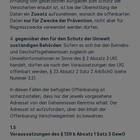
Erfüllung von gesetzlichen Aufgaben zum Schutz der
Versicherten erlaubt ist, ist bei der Übermittlung der
Daten ein
Zusatz
aufzunehmen, wonach die offenbarten
Daten
nur für Zwecke der Prävention
, nicht aber für
Regresszwecke verwendet werden dürfen.
4.
gegenüber den für den Schutz der Umwelt
zuständigen Behörden
: Sofern es sich bei den Betriebs-
und Geschäftsgeheimnissen zugleich um
Umweltinformationen im Sinne des § 2 Absatz 3 UIG
handelt, dürfen sie nach den Voraussetzungen des UIG
offenbart werden, § 23 Absatz 2 Satz 2 ArbSchG (siehe
Nummer 3.2).
In diesen Fällen der befugten Offenbarung ist
sicherzustellen, dass nur der jeweils vorgesehene
Adressat von den Geheimnissen Kenntnis erhält. Der
Adressat ist aufzufordern, über den Inhalt der
Offenbarung Verschwiegenheit zu bewahren.
1.5
Voraussetzungen des § 139 b Absatz 1 Satz 3 GewO