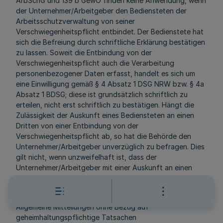
ArbSchG und 139 b GewO finden keine Anwendung, wenn
der Unternehmer/Arbeitgeber den Bediensteten der
Arbeitsschutzverwaltung von seiner
Verschwiegenheitspflicht entbindet. Der Bedienstete hat
sich die Befreiung durch schriftliche Erklärung bestätigen
zu lassen. Soweit die Entbindung von der
Verschwiegenheitspflicht auch die Verarbeitung
personenbezogener Daten erfasst, handelt es sich um
eine Einwilligung gemäß § 4 Absatz 1 DSG NRW bzw. § 4a
Absatz 1 BDSG; diese ist grundsätzlich schriftlich zu
erteilen, nicht erst schriftlich zu bestätigen. Hängt die
Zulässigkeit der Auskunft eines Bediensteten an einen
Dritten von einer Entbindung von der
Verschwiegenheitspflicht ab, so hat die Behörde den
Unternehmer/Arbeitgeber unverzüglich zu befragen. Dies
gilt nicht, wenn unzweifelhaft ist, dass der
Unternehmer/Arbeitgeber mit einer Auskunft an einen
Dritten nicht einverstanden ist.
1.6.2
Allgemeine Mitteilungen ohne Bezug auf
geheimhaltungspflichtige Tatsachen