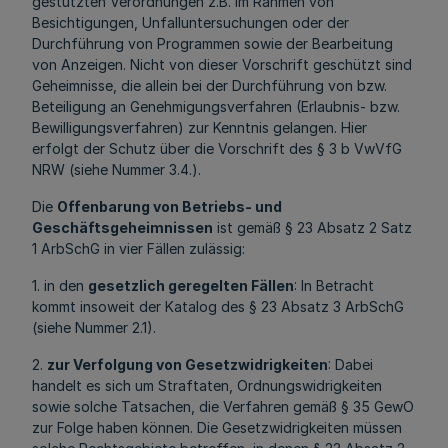
gestützten Verordnungen z.B. im Rahmen von
Besichtigungen, Unfalluntersuchungen oder der
Durchführung von Programmen sowie der Bearbeitung
von Anzeigen. Nicht von dieser Vorschrift geschützt sind
Geheimnisse, die allein bei der Durchführung von bzw.
Beteiligung an Genehmigungsverfahren (Erlaubnis- bzw.
Bewilligungsverfahren) zur Kenntnis gelangen. Hier
erfolgt der Schutz über die Vorschrift des § 3 b VwVfG
NRW (siehe Nummer 3.4.).
Die
Offenbarung von Betriebs- und
Geschäftsgeheimnissen
ist gemäß § 23 Absatz 2 Satz
1 ArbSchG in vier Fällen zulässig:
1. in den
gesetzlich geregelten Fällen
: In Betracht
kommt insoweit der Katalog des § 23 Absatz 3 ArbSchG
(siehe Nummer 2.1).
2.
zur Verfolgung von Gesetzwidrigkeiten
: Dabei
handelt es sich um Straftaten, Ordnungswidrigkeiten
sowie solche Tatsachen, die Verfahren gemäß § 35 GewO
zur Folge haben können. Die Gesetzwidrigkeiten müssen