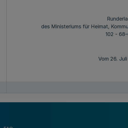
Runderla
des Ministeriums für Heimat, Kommun
102 - 68
Vom 26. Jul
Inhalt
1 Leistungszweck und Rechtsgrundlagen
2 Beschaffung von CO
-Messgeräten
2
3 Beschaffung von mobilen Luftreinigungsgerä
4 Allgemeine Bestimmungen