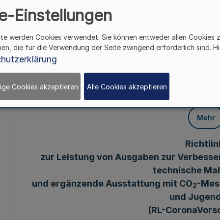
ergänzende Ausst
e-Einstellungen
Messgeräten in Einric
ite werden Cookies verwendet. Sie können entweder allen Cookies 
hen, die für die Verwendung der Seite zwingend erforderlich sind. Hi
und Jugendl
hutzerklärung
CoronaVors
ige Cookies akzeptieren
Alle Cookies akzeptieren
Mehr
Richtlin
zur Leistung von Ausgaben zur Verbesse
technische M
und ergänzende Ausstattung mit CO
-Mess
2
und Jugend
(RL-CoronaVors