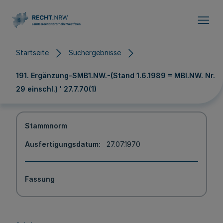
Direkt zum Inhalt
Startseite
Suchergebnisse
191. Ergänzung-SMB1.NW.-(Stand 1.6.1989 = MBl.NW. Nr.
29 einschl.) ' 27.7.70(1)
Stammnorm
Ausfertigungsdatum
27.07.1970
Fassung