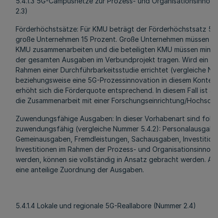
5.4.1.3 5G-Campusnetze zur Prozess- und Organisationsinnov
2.3)
Förderhöchstsätze: Für KMU beträgt der Förderhöchstsatz 50 
große Unternehmen 15 Prozent. Große Unternehmen müssen hie
KMU zusammenarbeiten und die beteiligten KMU müssen minde
der gesamten Ausgaben im Verbundprojekt tragen. Wird ein 
Rahmen einer Durchführbarkeitsstudie errichtet (vergleiche Num
beziehungsweise eine 5G-Prozessinnovation in diesem Kontext
erhöht sich die Förderquote entsprechend. In diesem Fall ist a
die Zusammenarbeit mit einer Forschungseinrichtung/Hochschu
Zuwendungsfähige Ausgaben: In dieser Vorhabenart sind fol
zuwendungsfähig (vergleiche Nummer 5.4.2): Personalausgaben
Gemeinausgaben, Fremdleistungen, Sachausgaben, Investition
Investitionen im Rahmen der Prozess- und Organisationsinnova
werden, können sie vollständig in Ansatz gebracht werden. And
eine anteilige Zuordnung der Ausgaben.
5.4.1.4 Lokale und regionale 5G-Reallabore (Nummer 2.4)