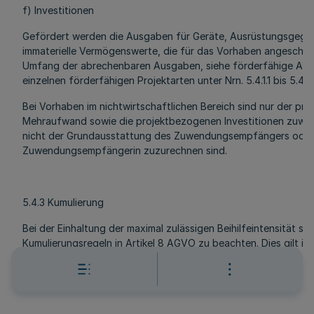
f) Investitionen
Gefördert werden die Ausgaben für Geräte, Ausrüstungsgege
immaterielle Vermögenswerte, die für das Vorhaben angescha
Umfang der abrechenbaren Ausgaben, siehe förderfähige Aus
einzelnen förderfähigen Projektarten unter Nrn. 5.4.1.1 bis 5.4.1.
Bei Vorhaben im nichtwirtschaftlichen Bereich sind nur der pr
Mehraufwand sowie die projektbezogenen Investitionen zuwe
nicht der Grundausstattung des Zuwendungsempfängers oder
Zuwendungsempfängerin zuzurechnen sind.
5.4.3 Kumulierung
Bei der Einhaltung der maximal zulässigen Beihilfeintensität sin
Kumulierungsregeln in Artikel 8 AGVO zu beachten. Dies gilt in
Bezug auf Beihilfen, die nach der De-minimis-Verordnung un
werden.