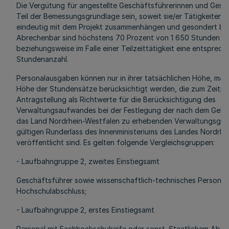
Die Vergütung für angestellte Geschäftsführerinnen und Gesc
Teil der Bemessungsgrundlage sein, soweit sie/er Tätigkeiten ve
eindeutig mit dem Projekt zusammenhängen und gesondert be
Abrechenbar sind höchstens 70 Prozent von 1 650 Stunden (Vol
beziehungsweise im Falle einer Teilzeittätigkeit eine entsprech
Stundenanzahl.
Personalausgaben können nur in ihrer tatsächlichen Höhe, maxi
Höhe der Stundensätze berücksichtigt werden, die zum Zeitpu
Antragstellung als Richtwerte für die Berücksichtigung des
Verwaltungsaufwandes bei der Festlegung der nach dem Gebü
das Land Nordrhein-Westfalen zu erhebenden Verwaltungsgebü
gültigen Runderlass des Innenministeriums des Landes Nordrhe
veröffentlicht sind. Es gelten folgende Vergleichsgruppen:
- Laufbahngruppe 2, zweites Einstiegsamt
Geschäftsführer sowie wissenschaftlich-technisches Personal 
Hochschulabschluss;
- Laufbahngruppe 2, erstes Einstiegsamt
Personal mit Fachhochschulreife oder sonst. Staatlichem Absch