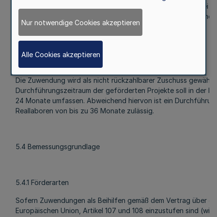
Die Finanzierung erfolgt im Wege der Anteilfinanzierung. Bei
können für die Begünstigten nach Nummer 3 unterschiedliche 
Nur notwendige Cookies akzeptieren
gelten.
Alle Cookies akzeptieren
5.3 Form der Zuwendung
Die Zuwendung wird als nicht rückzahlbarer Zuschuss gewährt.
Durchführungszeitraum der geförderten Projekte soll in der Reg
24 Monate umfassen. Abweichend hiervon ist ein Durchführun
Reallaboren von bis zu 36 Monate zulässig.
5.4 Bemessungsgrundlage
5.4.1 Förderarten
Sofern Zuwendungen als Beihilfen gemäß dem Vertrag über die
Europäischen Union, Artikel 107 und 108 einzustufen sind (wirt