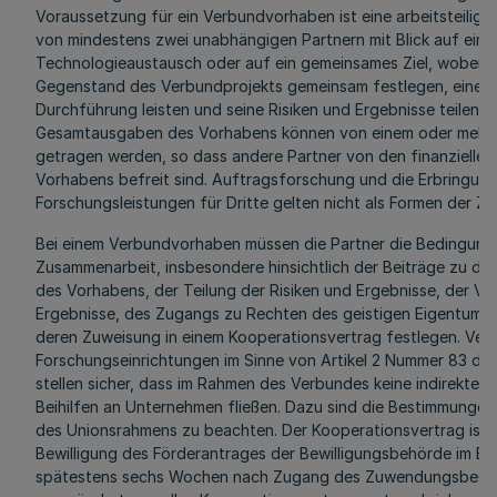
Voraussetzung für ein Verbundvorhaben ist eine arbeitsteilig
von mindestens zwei unabhängigen Partnern mit Blick auf eine
Technologieaustausch oder auf ein gemeinsames Ziel, wobei d
Gegenstand des Verbundprojekts gemeinsam festlegen, einen B
Durchführung leisten und seine Risiken und Ergebnisse teilen. D
Gesamtausgaben des Vorhabens können von einem oder mehre
getragen werden, so dass andere Partner von den finanziellen 
Vorhabens befreit sind. Auftragsforschung und die Erbringun
Forschungsleistungen für Dritte gelten nicht als Formen der Z
Bei einem Verbundvorhaben müssen die Partner die Bedingung
Zusammenarbeit, insbesondere hinsichtlich der Beiträge zu 
des Vorhabens, der Teilung der Risiken und Ergebnisse, der Ve
Ergebnisse, des Zugangs zu Rechten des geistigen Eigentums 
deren Zuweisung in einem Kooperationsvertrag festlegen. Verb
Forschungseinrichtungen im Sinne von Artikel 2 Nummer 83 de
stellen sicher, dass im Rahmen des Verbundes keine indirekten 
Beihilfen an Unternehmen fließen. Dazu sind die Bestimmunge
des Unionsrahmens zu beachten. Der Kooperationsvertrag ist v
Bewilligung des Förderantrages der Bewilligungsbehörde im E
spätestens sechs Wochen nach Zugang des Zuwendungsbesc