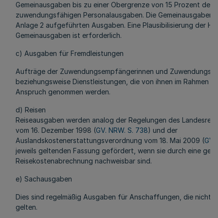
Gemeinausgaben bis zu einer Obergrenze von 15 Prozent der
zuwendungsfähigen Personalausgaben. Die Gemeinausgaben u
Anlage 2 aufgeführten Ausgaben. Eine Plausibilisierung der Hö
Gemeinausgaben ist erforderlich.
c) Ausgaben für Fremdleistungen
Aufträge der Zuwendungsempfängerinnen und Zuwendungsemp
beziehungsweise Dienstleistungen, die von ihnen im Rahmen de
Anspruch genommen werden.
d) Reisen
Reiseausgaben werden analog der Regelungen des Landesrei
vom 16. Dezember 1998 (
GV. NRW. S. 738
) und der
Auslandskostenerstattungsverordnung vom 18. Mai 2009 (
GV. 
jeweils geltenden Fassung gefördert, wenn sie durch eine ges
Reisekostenabrechnung nachweisbar sind.
e) Sachausgaben
Dies sind regelmäßig Ausgaben für Anschaffungen, die nicht al
gelten.