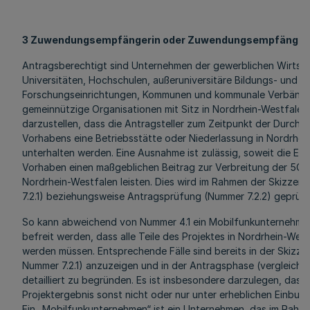
3 Zuwendungsempfängerin oder Zuwendungsempfänger
Antragsberechtigt sind Unternehmen der gewerblichen Wirtsc
Universitäten, Hochschulen, außeruniversitäre Bildungs- und
Forschungseinrichtungen, Kommunen und kommunale Verbänd
gemeinnützige Organisationen mit Sitz in Nordrhein-Westfalen 
darzustellen, dass die Antragsteller zum Zeitpunkt der Durchf
Vorhabens eine Betriebsstätte oder Niederlassung in Nordrhei
unterhalten werden. Eine Ausnahme ist zulässig, soweit die Erg
Vorhaben einen maßgeblichen Beitrag zur Verbreitung der 5G-
Nordrhein-Westfalen leisten. Dies wird im Rahmen der Skizze
7.2.1) beziehungsweise Antragsprüfung (Nummer 7.2.2) geprüft
So kann abweichend von Nummer 4.1 ein Mobilfunkunternehme
befreit werden, dass alle Teile des Projektes in Nordrhein-Wes
werden müssen. Entsprechende Fälle sind bereits in der Skizze
Nummer 7.2.1) anzuzeigen und in der Antragsphase (vergleiche
detailliert zu begründen. Es ist insbesondere darzulegen, dass
Projektergebnis sonst nicht oder nur unter erheblichen Einbußen
Ein „Mobilfunkunternehmen“ ist ein Unternehmen, das im Rahm