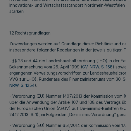
Innovations- und Wirtschaftsstandort Nordrhein-Westfalen na
stärken.
1.2 Rechtsgrundlagen
Zuwendungen werden auf Grundlage dieser Richtlinie und na
insbesondere folgender Regelungen in der jeweils gültigen Fa
- §§ 23 und 44 der Landeshaushaltsordnung (LHO) in der Fass
Bekanntmachung vom 26. April 1999 (
GV. NRW. S. 158
) sowie 
ergangenen Verwaltungsvorschriften zur Landeshaushaltsord
VVG zur LHO), Runderlass des Finanzministeriums vom 30. Se
NRW. S. 1254
).
- Verordnung (EU) Nummer 1407/2013 der Kommission vom 18.
über die Anwendung der Artikel 107 und 108 des Vertrags über
der Europäischen Union (AEUV) auf De-minimis-Beihilfen (EU-A
24.12.2013, S. 1), im Folgenden „De-minimis-Verordnung“ genann
- Verordnung (EU) Nummer 651/2014 der Kommission vom 17. Ju