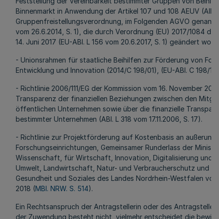
Feststellung der Vereinbarkeit bestimmter Gruppen von Beihilf
Binnenmarkt in Anwendung der Artikel 107 und 108 AEUV (Allg
Gruppenfreistellungsverordnung, im Folgenden AGVO genannt))
vom 26.6.2014, S. 1), die durch Verordnung (EU) 2017/1084 de
14. Juni 2017 (EU-ABl. L 156 vom 20.6.2017, S. 1) geändert worde
- Unionsrahmen für staatliche Beihilfen zur Förderung von For
Entwicklung und Innovation (2014/C 198/01), (EU-ABl. C 198/1 v
- Richtlinie 2006/111/EG der Kommission vom 16. November 200
Transparenz der finanziellen Beziehungen zwischen den Mitgl
öffentlichen Unternehmen sowie über die finanzielle Transpare
bestimmter Unternehmen (ABl. L 318 vom 17.11.2006, S. 17).
- Richtlinie zur Projektförderung auf Kostenbasis an außerunive
Forschungseinrichtungen, Gemeinsamer Runderlass der Minister
Wissenschaft, für Wirtschaft, Innovation, Digitalisierung und E
Umwelt, Landwirtschaft, Natur- und Verbraucherschutz und für
Gesundheit und Soziales des Landes Nordrhein-Westfalen vom
2018 (
MBl. NRW. S. 514
).
Ein Rechtsanspruch der Antragstellerin oder des Antragstelle
der Zuwendung besteht nicht, vielmehr entscheidet die bewilli