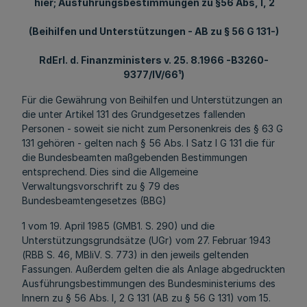
hier; Ausführungsbestimmungen zu §56 Abs, l, 2
(Beihilfen und Unterstützungen - AB zu § 56 G 131-)
RdErl
. d. Finanzministers v. 25. 8.1966 -B3260-
9377/IV/66¹)
Für die Gewährung von Beihilfen und Unterstützungen an
die unter Artikel 131 des Grundgesetzes fallenden
Personen - soweit sie nicht zum Personenkreis des § 63 G
131 gehören - gelten nach § 56 Abs. l Satz l G 131 die für
die Bundesbeamten maßgebenden Bestimmungen
entsprechend. Dies sind die Allgemeine
Verwaltungsvorschrift zu § 79 des
Bundesbeamtengesetzes (BBG)
1 vom 19. April 1985 (GMB1. S. 290) und die
Unterstützungsgrundsätze (UGr) vom 27. Februar 1943
(RBB S. 46, MBliV. S. 773) in den jeweils geltenden
Fassungen. Außerdem gelten die als Anlage abgedruckten
Ausführungsbestimmungen des Bundesministeriums des
Innern zu § 56 Abs. l, 2 G 131 (AB zu § 56 G 131) vom 15.