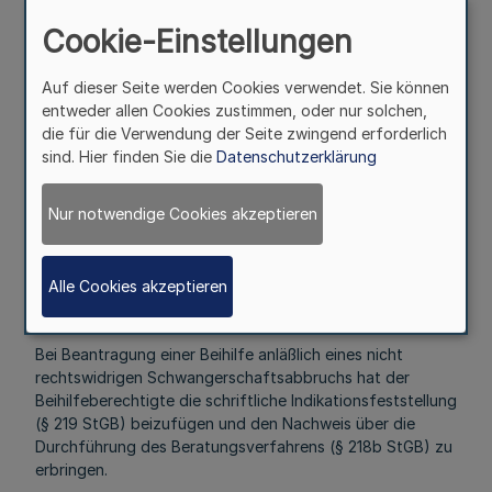
v. H. einverstanden, sofern nach der in den Hinweisen des
Cookie-Einstellungen
Buhdesministeriums des Innern zu § 14 Abs. 6
dargestellten Gegenüberstellung ein ungedeckter
Aufwand verbleibt.
Auf dieser Seite werden Cookies verwendet. Sie können
entweder allen Cookies zustimmen, oder nur solchen,
Zu Artikel 2 - Aufwendungen bei Empfängnisregelung,
die für die Verwendung der Seite zwingend erforderlich
nicht rechtswidrigem Schwangerschaftsabbruch und
sind. Hier finden Sie die
Datenschutzerklärung
nicht rechtswidriger Sterilisation -
25. 8. 66 (2)
Nur notwendige Cookies akzeptieren
186.Ergänzung-SMBl.NW.-(Stand 1.8.1988 =• MB1.NW. Nr.
51 einschl.)
Alle Cookies akzeptieren
203637
Bei Beantragung einer Beihilfe anläßlich eines nicht
rechtswidrigen Schwangerschaftsabbruchs hat der
Beihilfeberechtigte die schriftliche Indikationsfeststellung
(§ 219 StGB) beizufügen und den Nachweis über die
Durchführung des Beratungsverfahrens (§ 218b StGB) zu
erbringen.