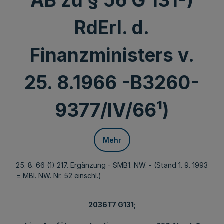
AB zu § 56 G 131-)
RdErl. d.
Finanzministers v.
25. 8.1966 -B3260-
9377/IV/66¹)
Mehr
25. 8. 66 (1) 217. Ergänzung - SMB1. NW. - (Stand 1. 9. 1993
= MBl. NW. Nr. 52 einschl.)
2036T7 G131;