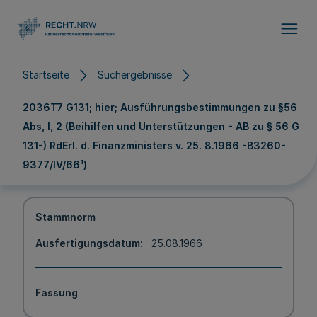
Direkt zum Inhalt
Startseite
Suchergebnisse
2036T7 G131; hier; Ausführungsbestimmungen zu §56
Abs, l, 2 (Beihilfen und Unterstützungen - AB zu § 56 G
131-) RdErl. d. Finanzministers v. 25. 8.1966 -B3260-
9377/IV/66¹)
Stammnorm
Ausfertigungsdatum
25.08.1966
Fassung