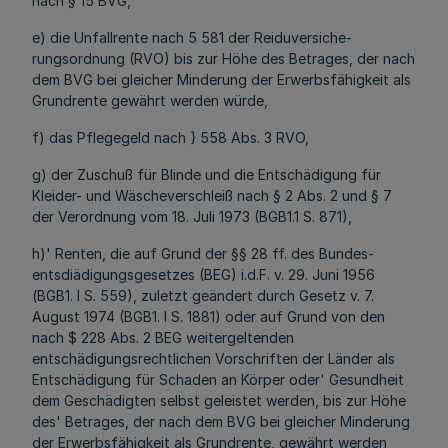
nach § 15 BVG,
e) die Unfallrente nach 5 581 der Reiduversiche-
rungsordnung (RVO) bis zur Höhe des Betrages, der nach
dem BVG bei gleicher Minderung der Erwerbsfähigkeit als
Grundrente gewährt werden würde,
f) das Pflegegeld nach } 558 Abs. 3 RVO,
g) der Zuschuß für Blinde und die Entschädigung für
Kleider- und Wäscheverschleiß nach § 2 Abs. 2 und § 7
der Verordnung vom 18. Juli 1973 (BGB1.1 S. 871),
h)' Renten, die auf Grund der §§ 28 ff. des Bundes-
entsdiädigungsgesetzes (BEG) i.d.F. v. 29. Juni 1956
(BGB1. I S. 559), zuletzt geändert durch Gesetz v. 7.
August 1974 (BGB1. I S. 1881) oder auf Grund von den
nach $ 228 Abs. 2 BEG weitergeltenden
entschädigungsrechtlichen Vorschriften der Länder als
Entschädigung für Schaden an Körper oder' Gesundheit
dem Geschädigten selbst geleistet werden, bis zur Höhe
des' Betrages, der nach dem BVG bei gleicher Minderung
der Erwerbsfähigkeit als Grundrente, gewährt werden