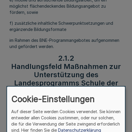
möglichst flächendeckendes Bildungsangebot zu
fördern, sowie
f) zusätzliche inhaltliche Schwerpunktsetzungen und
ergänzende Bildungsformate
im Rahmen des BNE-Programmangebotes aufgenommen
und gefördert werden.
2.1.2
Handlungsfeld Maßnahmen zur
Unterstützung des
Landesprogramms Schule der
Zukunft
Cookie-Einstellungen
Mehr
Auf dieser Seite werden Cookies verwendet. Sie können
entweder allen Cookies zustimmen, oder nur solchen,
Das Projekt soll regionale Beratungs- und
die für die Verwendung der Seite zwingend erforderlich
Unterstützungsaktivitäten durch eine Fachkraft der
sind. Hier finden Sie die
Datenschutzerklärung