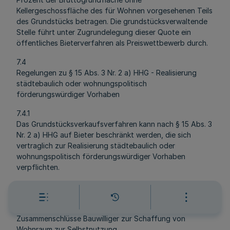
Kellergeschossfläche des für Wohnen vorgesehenen Teils
des Grundstücks betragen. Die grundstücksverwaltende
Stelle führt unter Zugrundelegung dieser Quote ein
öffentliches Bieterverfahren als Preiswettbewerb durch.
7.4
Regelungen zu § 15 Abs. 3 Nr. 2 a) HHG - Realisierung
städtebaulich oder wohnungspolitisch
förderungswürdiger Vorhaben
7.4.1
Das Grundstücksverkaufsverfahren kann nach § 15 Abs. 3
Nr. 2 a) HHG auf Bieter beschränkt werden, die sich
vertraglich zur Realisierung städtebaulich oder
wohnungspolitisch förderungswürdiger Vorhaben
verpflichten.
7.4.2
Bieter in diesem Sinne können natürliche und juristische
Personen sein. Zum Kreis der Bieter gehören auch die
Zusammenschlüsse Bauwilliger zur Schaffung von
Wohnraum zur Selbstnutzung.