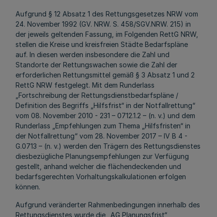
Aufgrund § 12 Absatz 1 des Rettungsgesetzes NRW vom
24. November 1992 (GV. NRW. S. 458/SGV.NRW. 215) in
der jeweils geltenden Fassung, im Folgenden RettG NRW,
stellen die Kreise und kreisfreien Städte Bedarfspläne
auf. In diesen werden insbesondere die Zahl und
Standorte der Rettungswachen sowie die Zahl der
erforderlichen Rettungsmittel gemäß § 3 Absatz 1 und 2
RettG NRW festgelegt. Mit dem Runderlass
„Fortschreibung der Rettungsdienstbedarfspläne /
Definition des Begriffs „Hilfsfrist“ in der Notfallrettung“
vom 08. November 2010 - 231 – 0712.1.2 – (n. v.) und dem
Runderlass „Empfehlungen zum Thema „Hilfsfristen“ in
der Notfallrettung“ vom 28. November 2017 – IV B 4 -
G.0713 – (n. v.) werden den Trägern des Rettungsdienstes
diesbezügliche Planungsempfehlungen zur Verfügung
gestellt, anhand welcher die flächendeckenden und
bedarfsgerechten Vorhaltungskalkulationen erfolgen
können.
Aufgrund veränderter Rahmenbedingungen innerhalb des
Rettungsdienstes wurde die „AG Planungsfrist“