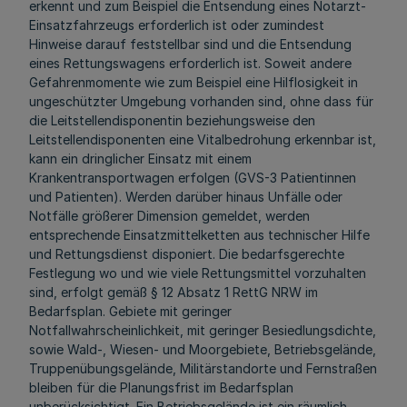
erkennt und zum Beispiel die Entsendung eines Notarzt-
Einsatzfahrzeugs erforderlich ist oder zumindest
Hinweise darauf feststellbar sind und die Entsendung
eines Rettungswagens erforderlich ist. Soweit andere
Gefahrenmomente wie zum Beispiel eine Hilflosigkeit in
ungeschützter Umgebung vorhanden sind, ohne dass für
die Leitstellendisponentin beziehungsweise den
Leitstellendisponenten eine Vitalbedrohung erkennbar ist,
kann ein dringlicher Einsatz mit einem
Krankentransportwagen erfolgen (GVS-3 Patientinnen
und Patienten). Werden darüber hinaus Unfälle oder
Notfälle größerer Dimension gemeldet, werden
entsprechende Einsatzmittelketten aus technischer Hilfe
und Rettungsdienst disponiert. Die bedarfsgerechte
Festlegung wo und wie viele Rettungsmittel vorzuhalten
sind, erfolgt gemäß § 12 Absatz 1 RettG NRW im
Bedarfsplan. Gebiete mit geringer
Notfallwahrscheinlichkeit, mit geringer Besiedlungsdichte,
sowie Wald-, Wiesen- und Moorgebiete, Betriebsgelände,
Truppenübungsgelände, Militärstandorte und Fernstraßen
bleiben für die Planungsfrist im Bedarfsplan
unberücksichtigt. Ein Betriebsgelände ist ein räumlich