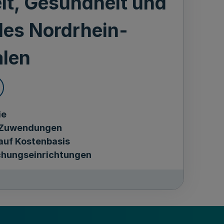
it, Gesundheit und
des Nordrhein-
alen
ie
 Zuwendungen
auf Kostenbasis
chungseinrichtungen
ms für Kultur und Wissenschaft,
ion, Digitalisierung und Energie,
ft, Natur- und Verbraucherschutz und
Soziales des Landes Nordrhein-Westfalen