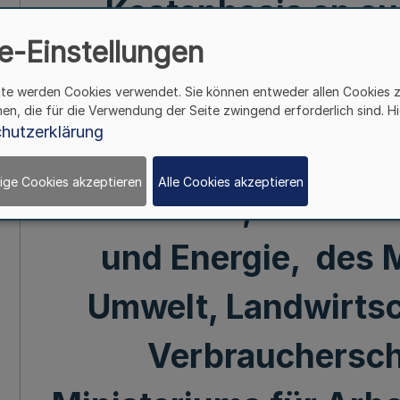
Kostenbasis an au
e-Einstellungen
Forschungseinricht
ite werden Cookies verwendet. Sie können entweder allen Cookies 
Runderlass des Minis
hen, die für die Verwendung der Seite zwingend erforderlich sind. Hi
hutzerklärung
und Wissenschaft, de
ige Cookies akzeptieren
Alle Cookies akzeptieren
Wirtschaft, Innovatio
und Energie, des M
Umwelt, Landwirtsc
Verbrauchersc