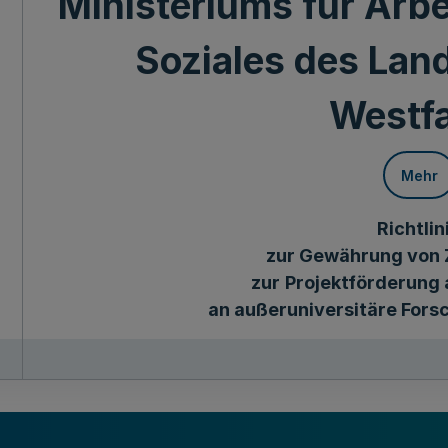
Ministeriums für Arbe
Soziales des Lan
Westf
Mehr
Richtlin
zur Gewährung von
zur
Projektförderung 
an außeruniversitäre Fors
Gemeinsamer Runderlass des Ministeriu
des Ministeriums für Wirtschaft, Innovat
des Ministeriums für Umwelt, Landwirtscha
des Ministeriums für Arbeit, Gesundheit und 