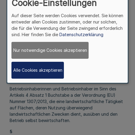
Cookie-Einstellungen
Berggebiete,
Auf dieser Seite werden Cookies verwendet. Sie können
3.2
entweder allen Cookies zustimmen, oder nur solchen,
Aus erheblichen naturbedingten Gründen benachteiligte
die für die Verwendung der Seite zwingend erforderlich
Gebiete, mit Ausnahme von Berggebieten,
sind. Hier finden Sie die
Datenschutzerklärung
3.3
Aus anderen spezifischen Gründen benachteiligte
Nur notwendige Cookies akzeptieren
Gebiete.
4
Alle Cookies akzeptieren
Zuwendungsempfängerinnen und
Zuwendungsempfänger
Betriebsinhaberinnen und Betriebsinhaber im Sinn des
Artikels 4 Absatz 1 Buchstabe a der Verordnung (EU)
Nummer 1307/2013, die eine landwirtschaftliche Tätigkeit
auf Flächen, deren Nutzung überwiegend
landwirtschaftlichen Zwecken dient, ausüben und den
Betrieb selbst bewirtschaften.
5