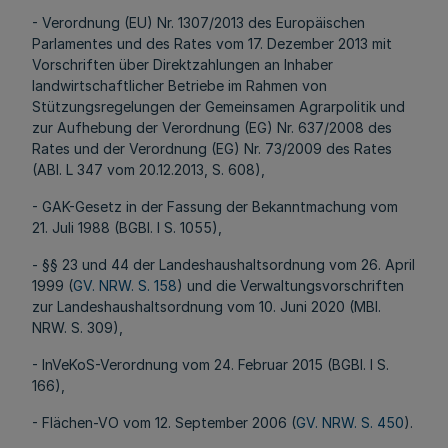
- Verordnung (EU) Nr. 1307/2013 des Europäischen
Parlamentes und des Rates vom 17. Dezember 2013 mit
Vorschriften über Direktzahlungen an Inhaber
landwirtschaftlicher Betriebe im Rahmen von
Stützungsregelungen der Gemeinsamen Agrarpolitik und
zur Aufhebung der Verordnung (EG) Nr. 637/2008 des
Rates und der Verordnung (EG) Nr. 73/2009 des Rates
(ABl. L 347 vom 20.12.2013, S. 608),
- GAK-Gesetz in der Fassung der Bekanntmachung vom
21. Juli 1988 (BGBl. I S. 1055),
- §§ 23 und 44 der Landeshaushaltsordnung vom 26. April
1999 (
GV. NRW. S. 158
) und die Verwaltungsvorschriften
zur Landeshaushaltsordnung vom 10. Juni 2020 (MBl.
NRW. S. 309),
- InVeKoS-Verordnung vom 24. Februar 2015 (BGBl. I S.
166),
- Flächen-VO vom 12. September 2006 (
GV. NRW. S. 450
).