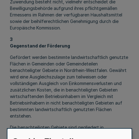
Zuwendung besteht nicht, vielmehr entscheidet die
Bewilligungsbehörde aufgrund ihres pflichtgemäßen
Ermessens im Rahmen der verfügbaren Haushaltsmittel
sowie der beihilferechtlichen Genehmigung durch die
Europäische Kommission.
3
Gegenstand der Förderung
Gefördert werden bestimmte landwirtschaftlich genutzte
Flächen in Gemeinden oder Gemeindeteilen
benachteiligter Gebiete in Nordrhein-Westfalen. Gewährt
wird eine Ausgleichszulage zum teilweisen oder
vollständigen Ausgleich von Einkommensverlusten und
zusätzlichen Kosten, die in benachteiligten Gebieten
wirtschaftenden Betriebsinhabern im Vergleich mit
Betriebsinhabern in nicht benachteiligten Gebieten auf
bestimmten landwirtschaftlich genutzten Flächen
entstehen.
Die benachteiligten Gebiete sind gegliedert in
3.1