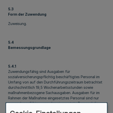
5.3
Form der Zuwendung
Zuweisung.
5.4
Bemessungsgrundlage
5.4.1
Zuwendungsfähig sind Ausgaben für
sozialversicherungspflichtig beschäftigtes Personal im
Umfang von auf den Durchführungszeitraum betrachtet
durchschnittlich 19,5 Wochenarbeitsstunden sowie
maßnahmenbezogene Sachausgaben. Ausgaben für im
Rahmen der Maßnahme eingesetztes Personal sind nur
zuwendungsfähig, wenn das eingesetzte Personal die
Qualifikation einer pädagogischen Fachkraft