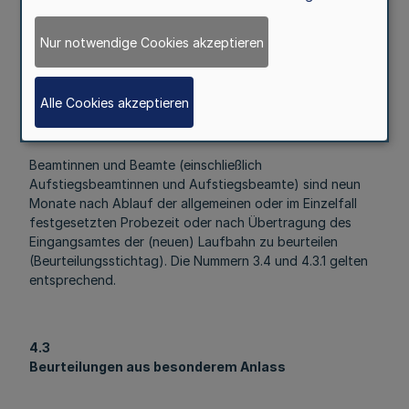
Beurteilungen nach Nummer 3.1 oder Nummer 4.2
ermöglicht.
Nur notwendige Cookies akzeptieren
4.2
Alle Cookies akzeptieren
Erste Beurteilung nach Ende der Probezeit oder nach
dem Aufstieg
Beamtinnen und Beamte (einschließlich
Aufstiegsbeamtinnen und Aufstiegsbeamte) sind neun
Monate nach Ablauf der allgemeinen oder im Einzelfall
festgesetzten Probezeit oder nach Übertragung des
Eingangsamtes der (neuen) Laufbahn zu beurteilen
(Beurteilungsstichtag). Die Nummern 3.4 und 4.3.1 gelten
entsprechend.
4.3
Beurteilungen aus besonderem Anlass