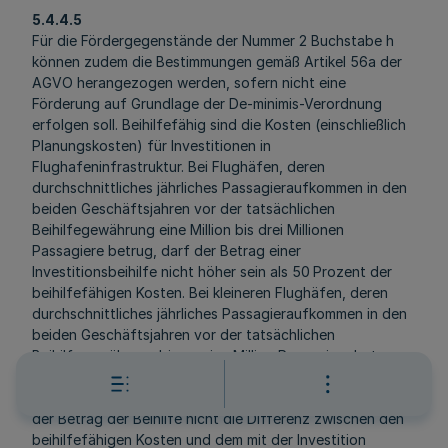
5.4.4.5
Für die Fördergegenstände der Nummer 2 Buchstabe h
können zudem die Bestimmungen gemäß Artikel 56a der
AGVO herangezogen werden, sofern nicht eine
Förderung auf Grundlage der De-minimis-Verordnung
erfolgen soll. Beihilfefähig sind die Kosten (einschließlich
Planungskosten) für Investitionen in
Flughafeninfrastruktur. Bei Flughäfen, deren
durchschnittliches jährliches Passagieraufkommen in den
beiden Geschäftsjahren vor der tatsächlichen
Beihilfegewährung eine Million bis drei Millionen
Passagiere betrug, darf der Betrag einer
Investitionsbeihilfe nicht höher sein als 50 Prozent der
beihilfefähigen Kosten. Bei kleineren Flughäfen, deren
durchschnittliches jährliches Passagieraufkommen in den
beiden Geschäftsjahren vor der tatsächlichen
Beihilfegewährung bis zu eine Million Passagiere betrug,
darf der Betrag einer Investitionsbeihilfe nicht höher sein
als 75 Prozent der beihilfefähigen Kosten. Zudem darf
der Betrag der Beihilfe nicht die Differenz zwischen den
beihilfefähigen Kosten und dem mit der Investition