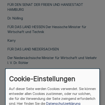
FÜR DEN SENAT DER FREIEN UND HANSESTADT
HAMBURG
Dr. Nölling
FÜR DAS LAND HESSEN Der Hessische Minister für
Wirtschaft und Technik
Karry
FÜR DAS LAND NIEDERSACHSEN
Der Niedersächsische Minister für Wirtschaft und Verkehr
I. V. Dr. Röhler
FÜR DAS LAND NORDRHEIN-WESTFALEN
Cookie-Einstellungen
Der Minister für Wirtschaft, Mittelstand und Verkehr
I.V. Dr. Graf
Auf dieser Seite werden Cookies verwendet. Sie können
entweder allen Cookies zustimmen, oder nur solchen,
FÜR DAS LAND RHEINLAND-PFALZ
die für die Verwendung der Seite zwingend erforderlich
sind. Hier finden Sie die
Datenschutzerklärung