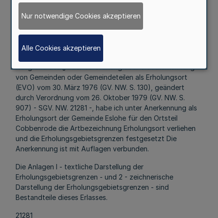
Nur notwendige Cookies akzeptieren
der Gemeinde Eslohe als Erholungsort
Erl. d. Ministers für Arbeit; Gesundheit und Soziales
Alle Cookies akzeptieren
v. 22.12.1981 - V B l - 0532.19¹)
Aufgrund des § l der Verordnung über die Anerkennung
von Gemeinden oder Gemeindeteilen als Erholungsort
(EVO) vom 30. März 1976 (GV. NW. S. 130), geändert
durch Verordnung vom 26. Oktober 1979 (GV. NW. S.
907) - SGV. NW. 21281 -, habe ich unter Anerkennung als
Erholungsort der Gemeinde Eslohe für den Ortsteil
Cobbenrode die Artbezeichnung Erholungsort verliehen
und die Erholungsgebietsgrenzen festgesetzt Die
Anerkennung ist mit Auflagen verbunden.
Die Anlagen l - textliche Darstellung der
Erholungsgebietsgrenzen - und 2 - zeichnerische
Darstellung der Erholungsgebietsgrenzen - sind
Bestandteile dieses Erlasses.
21281