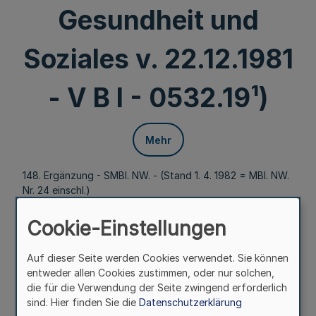
Gesundheit und
Soziales v. 22.12.1981
- V B l - 0532.19¹)
Mehr
148. Ergänzung - SMBl. NW. - (Stand 1. 4. 1982 = MBl. NW.
Nr. 24 einschl.)
22.12.81 (I)
Cookie-Einstellungen
Anlagen l und 2
Auf dieser Seite werden Cookies verwendet. Sie können
entweder allen Cookies zustimmen, oder nur solchen,
Anerkennung
die für die Verwendung der Seite zwingend erforderlich
sind. Hier finden Sie die
Datenschutzerklärung
des Ortsteils Cobbenrode