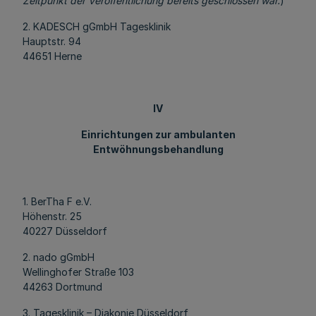
Zeitpunkt der Veröffentlichung bereits geschlossen war.
)
2. KADESCH gGmbH Tagesklinik
Hauptstr. 94
44651 Herne
IV
Einrichtungen zur ambulanten
Entwöhnungsbehandlung
1. BerTha F e.V.
Höhenstr. 25
40227 Düsseldorf
2. nado gGmbH
Wellinghofer Straße 103
44263 Dortmund
3. Tagesklinik – Diakonie Düsseldorf