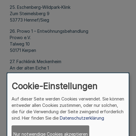
25. Eschenberg-Wildpark-Klink
Zum Steimelsberg 9
53773 Hennef/Sieg
26. Prowo 1 – Entwöhnungsbehandlung
Prowo e.V.
Talweg 10
50171 Kerpen
27. Fachklinik Meckenheim
An der alten Eiche 1
53340 Meckenheim
Cookie-Einstellungen
28. Sozialtherapeutische Wohngemeinschaft
des Diakonischen Werks
im evangelischen Kirchenkreis an der Ruhr
Auf dieser Seite werden Cookies verwendet. Sie können
Georgstr. 30
entweder allen Cookies zustimmen, oder nur solchen,
45468 Mülheim a.d.R.
die für die Verwendung der Seite zwingend erforderlich
sind. Hier finden Sie die
Datenschutzerklärung
29. Fachklinik Aggerblick
Marialindenerstr. 25
Nur notwendige Cookies akzeptieren
51491 Overath